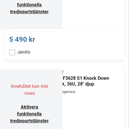
funktionella
tredjepartstjänster
5 490 kr
Jämför
Chief
NS1F3628 S1 Knock Down
Rack, 36U, 28" djup
Innehållet kan inte
Lagervara
visas
Aktivera
funktionella
tredjepartstjänster