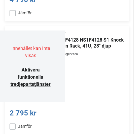
Jämför
Chief
NS1F4128 NS1F4128 S1 Knock
Down Rack, 41U, 28" djup
Innehållet kan inte
Lagervara
visas
Aktivera
funktionella
tredjepartstjänster
2 795 kr
Jämför