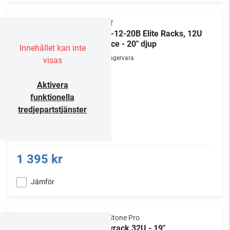
Chief
ERK-12-20B Elite Racks, 12U
Space - 20" djup
Innehållet kan inte
Lagervara
visas
Aktivera
funktionella
tredjepartstjänster
1 395 kr
Jämför
NorStone Pro
Golvrack 32U - 19"