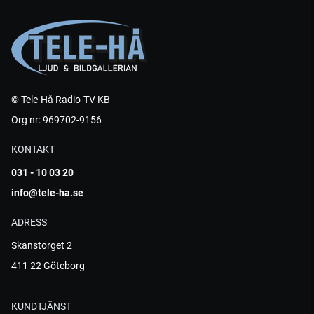
© Tele-Hå Radio-TV KB
Org nr: 969702-9156
KONTAKT
031 - 10 03 20
info@tele-ha.se
ADRESS
Skanstorget 2
411 22 Göteborg
KUNDTJÄNST