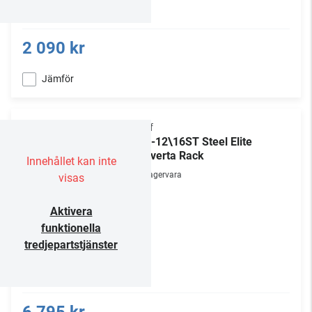
2 090 kr
Jämför
Chief
ECR-12\16ST Steel Elite
Converta Rack
Innehållet kan inte
Lagervara
visas
Aktivera
funktionella
tredjepartstjänster