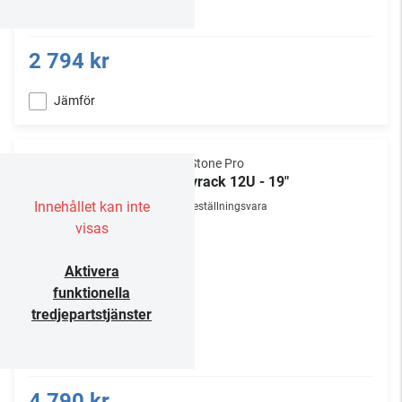
2 794 kr
Jämför
NorStone Pro
Golvrack 12U - 19"
Innehållet kan inte
Beställningsvara
visas
Aktivera
funktionella
tredjepartstjänster
4 790 kr