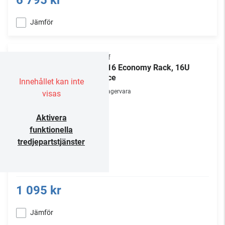
6 795 kr
Jämför
Chief
ER-16 Economy Rack, 16U
space
Innehållet kan inte
Lagervara
visas
Aktivera
funktionella
tredjepartstjänster
1 095 kr
Jämför