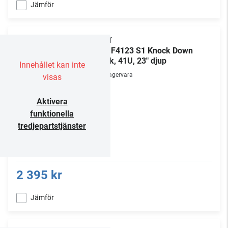
Jämför
Chief
NS1F4123 S1 Knock Down
Rack, 41U, 23" djup
Innehållet kan inte
Lagervara
visas
Aktivera
funktionella
tredjepartstjänster
2 395 kr
Jämför