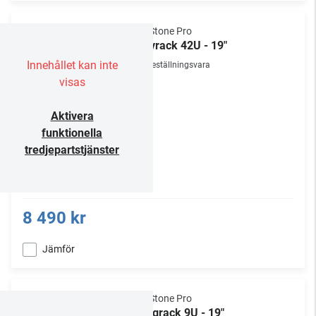
NorStone Pro
Golvrack 42U - 19"
Innehållet kan inte
Beställningsvara
visas
Aktivera
funktionella
tredjepartstjänster
8 490 kr
Jämför
NorStone Pro
Väggrack 9U - 19"