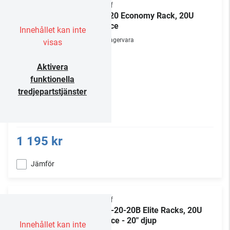
Chief
ER-20 Economy Rack, 20U
space
Innehållet kan inte
Lagervara
visas
Aktivera
funktionella
tredjepartstjänster
1 195 kr
Jämför
Chief
ERK-20-20B Elite Racks, 20U
Space - 20" djup
Innehållet kan inte