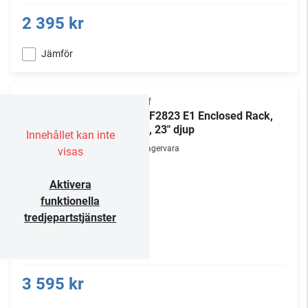
2 395 kr
Jämför
Chief
NE1F2823 E1 Enclosed Rack,
28U, 23" djup
Innehållet kan inte
Lagervara
visas
Aktivera
funktionella
tredjepartstjänster
3 595 kr