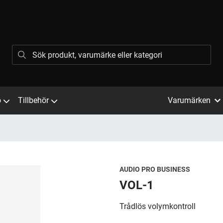
ö
Tillbehör
Varumärken
AUDIO PRO BUSINESS
VOL-1
Trådlös volymkontroll