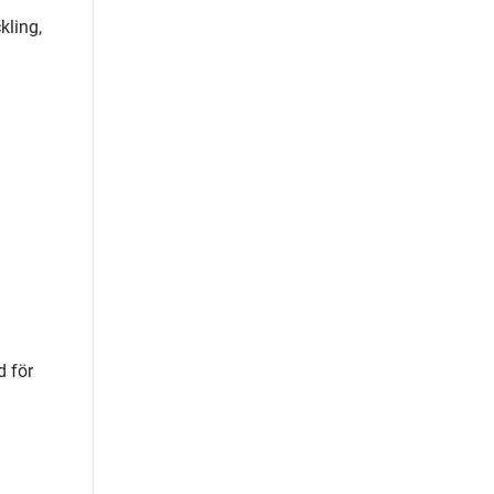
kling,
d för