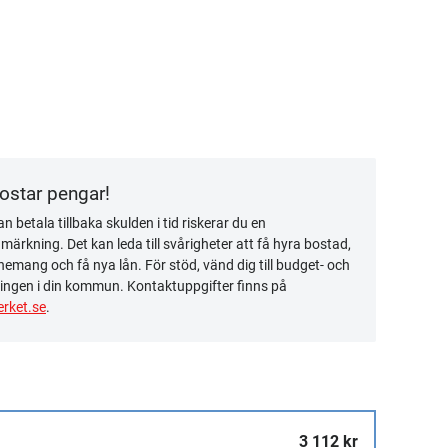
kostar pengar!
n betala tillbaka skulden i tid riskerar du en
ärkning. Det kan leda till svårigheter att få hyra bostad,
emang och få nya lån. För stöd, vänd dig till budget- och
ingen i din kommun. Kontaktuppgifter finns på
rket.se
.
3 112 kr