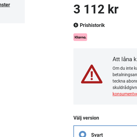
nster
3 112 kr
Prishistorik
Att låna 
Om du inte ka
betalningsanm
teckna abonn
skuldrådgivn
konsumentve
Välj version
Svart