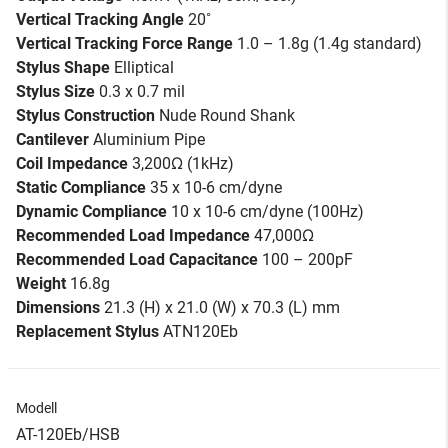
Vertical Tracking Angle
20˚
Vertical Tracking Force Range
1.0 – 1.8g (1.4g standard)
Stylus Shape
Elliptical
Stylus Size
0.3 x 0.7 mil
Stylus Construction
Nude Round Shank
Cantilever
Aluminium Pipe
Coil Impedance
3,200Ω (1kHz)
Static Compliance
35 x 10-6 cm/dyne
Dynamic Compliance
10 x 10-6 cm/dyne (100Hz)
Recommended Load Impedance
47,000Ω
Recommended Load Capacitance
100 – 200pF
Weight
16.8g
Dimensions
21.3 (H) x 21.0 (W) x 70.3 (L) mm
Replacement Stylus
ATN120Eb
Modell
AT-120Eb/HSB