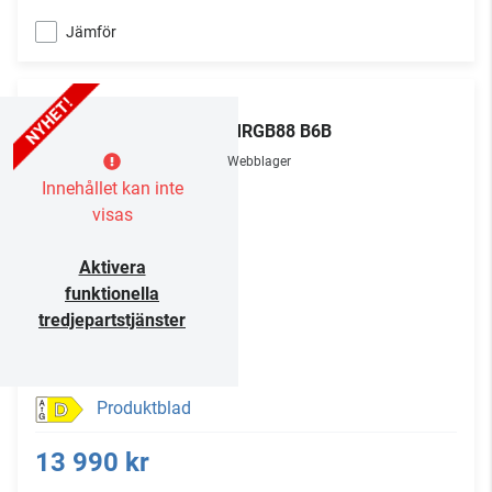
Jämför
LG
65MRGB88 B6B
Webblager
Innehållet kan inte
visas
Aktivera
funktionella
tredjepartstjänster
Produktblad
D
13 990 kr