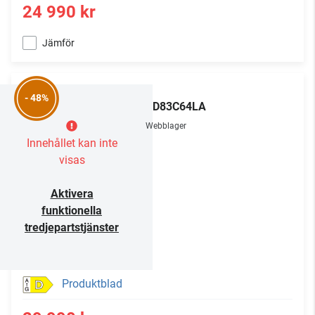
24 990 kr
Jämför
LG
- 48%
OLED83C64LA
Webblager
Innehållet kan inte
visas
Aktivera
funktionella
tredjepartstjänster
Produktblad
D