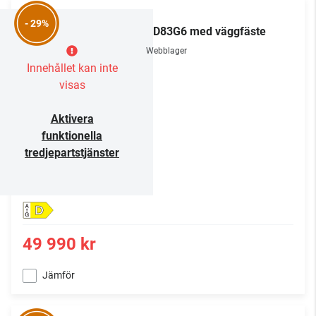
LG
- 29%
OLED83G6 med väggfäste
Webblager
Innehållet kan inte
visas
Aktivera
funktionella
tredjepartstjänster
D
49 990 kr
Jämför