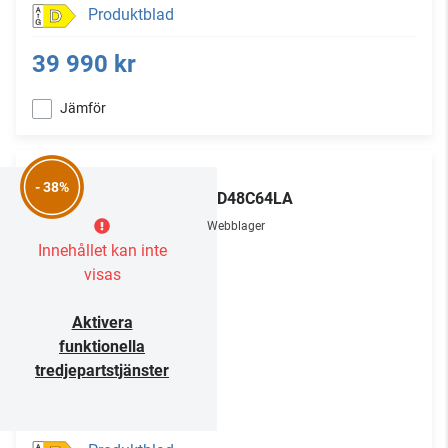
Produktblad
D
39 990 kr
Jämför
LG
- 38%
OLED48C64LA
Webblager
Innehållet kan inte
visas
Aktivera
funktionella
tredjepartstjänster