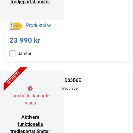
tredjepartstjänster
Produktblad
E
23 990 kr
Jämför
LG
OLED83B6E
Webblager
Innehållet kan inte
visas
Aktivera
funktionella
tredjepartstjänster