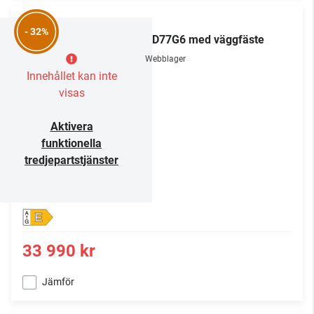
LG
- 32%
OLED77G6 med väggfäste
Webblager
Innehållet kan inte
visas
Aktivera
funktionella
tredjepartstjänster
E
33 990 kr
Jämför