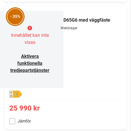
LG
- 35%
OLED65G6 med väggfäste
Webblager
Innehållet kan inte
visas
Aktivera
funktionella
tredjepartstjänster
E
25 990 kr
Jämför