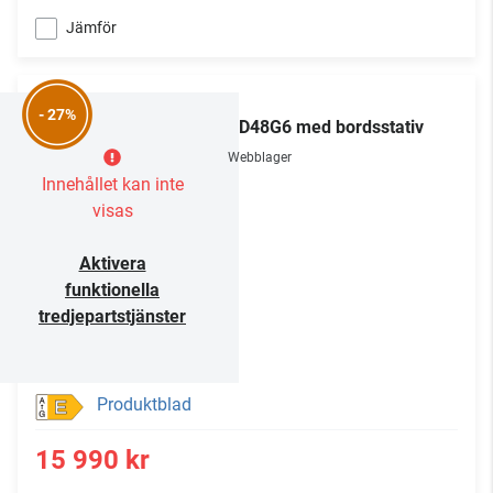
Jämför
LG
- 27%
OLED48G6 med bordsstativ
Webblager
Innehållet kan inte
visas
Aktivera
funktionella
tredjepartstjänster
Produktblad
E
15 990 kr