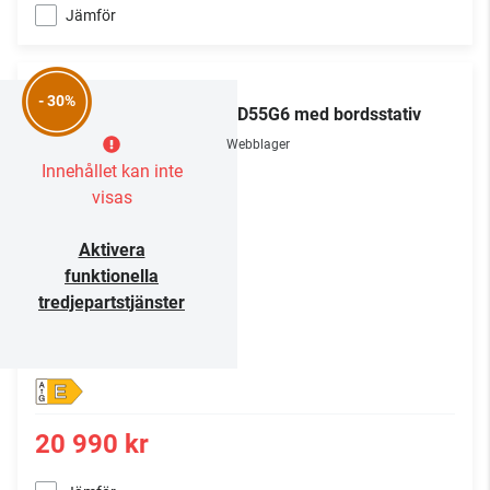
Jämför
LG
- 30%
OLED55G6 med bordsstativ
Webblager
Innehållet kan inte
visas
Aktivera
funktionella
tredjepartstjänster
E
20 990 kr