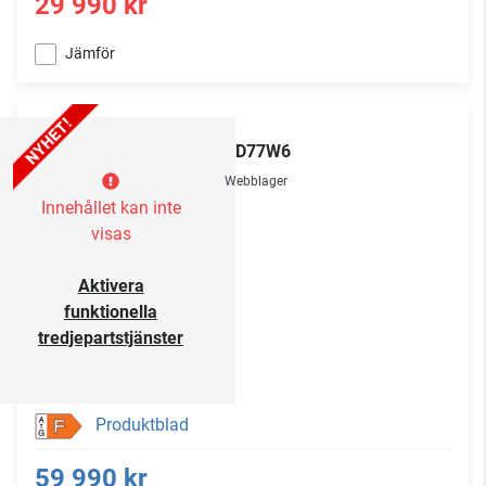
29 990 kr
Jämför
LG
OLED77W6
Webblager
Innehållet kan inte
visas
Aktivera
funktionella
tredjepartstjänster
Produktblad
F
59 990 kr