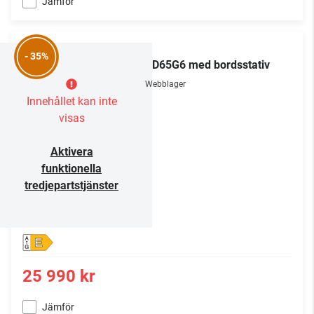
Jämför
LG
- 35%
OLED65G6 med bordsstativ
Webblager
Innehållet kan inte
visas
Aktivera
funktionella
tredjepartstjänster
E
25 990 kr
Jämför