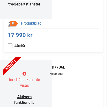
tredjepartstjänster
Produktblad
F
17 990 kr
Jämför
LG
OLED77B6E
Webblager
Innehållet kan inte
visas
Aktivera
funktionella