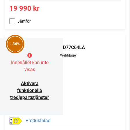
19 990 kr
Jämför
LG
- 36%
OLED77C64LA
Webblager
Innehållet kan inte
visas
Aktivera
funktionella
tredjepartstjänster
Produktblad
D