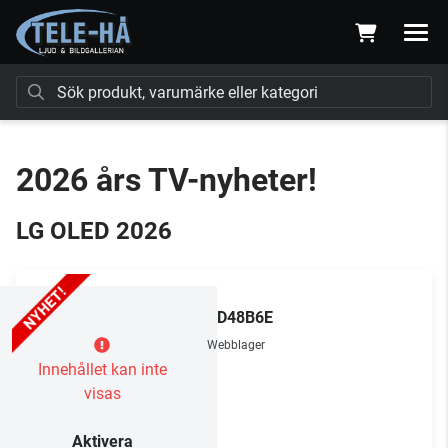
2026 års TV-nyheter!
LG OLED 2026
LG
OLED48B6E
Webblager
Innehållet kan inte
visas
Aktivera