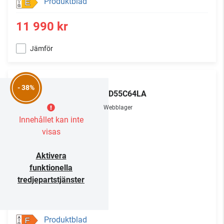
Produktblad
E
11 990 kr
Jämför
LG
- 38%
OLED55C64LA
Webblager
Innehållet kan inte
visas
Aktivera
funktionella
tredjepartstjänster
Produktblad
F