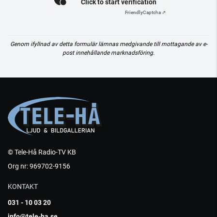
Click to start verification
Friendly
Captcha ⇗
Genom ifyllnad av detta formulär lämnas medgivande till mottagande av e-
post innehållande marknadsföring.
© Tele-Hå Radio-TV KB
Org nr: 969702-9156
KONTAKT
031 - 10 03 20
info@tele-ha.se