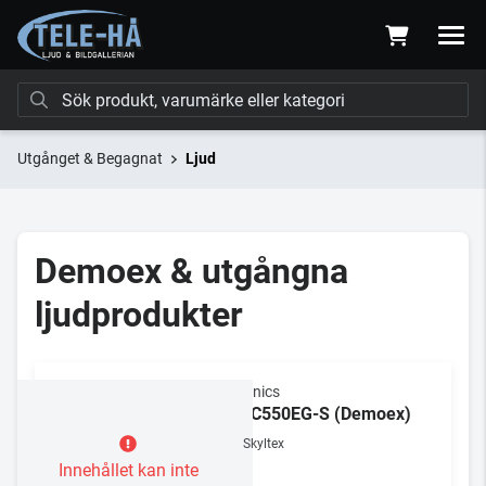
Utgånget & Begagnat
Ljud
Demoex & utgångna
ljudprodukter
Technics
SU-C550EG-S (Demoex)
Skyltex
Innehållet kan inte