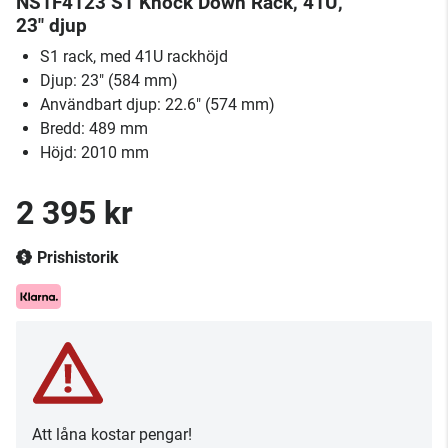
NS1F4123 S1 Knock Down Rack, 41U,
23" djup
S1 rack, med 41U rackhöjd
Djup: 23" (584 mm)
Användbart djup: 22.6" (574 mm)
Bredd: 489 mm
Höjd: 2010 mm
2 395 kr
Prishistorik
Att låna kostar pengar!