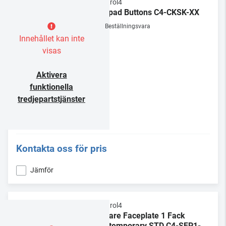
Control4
Keypad Buttons C4-CKSK-XX
Beställningsvara
Innehållet kan inte
visas
Aktivera
funktionella
tredjepartstjänster
Kontakta oss för pris
Jämför
Control4
Square Faceplate 1 Fack
Contemporary STD C4-SFP1-C-