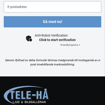
E-postadress
Gå med nu!
Anti-Robot Verification
Click to start verification
Friendly
Captcha ⇗
Genom ifyllnad av detta formulär lämnas medgivande till mottagande av e-
post innehållande marknadsföring.