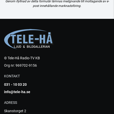
Genom ifyllnad av detta formulär lämnas medgivande till mottagande av e-
post innehållande marknadsföring.
© Tele-Hå Radio-TV KB
Org nr: 969702-9156
KONTAKT
031 - 10 03 20
info@tele-ha.se
ADRESS
Skanstorget 2