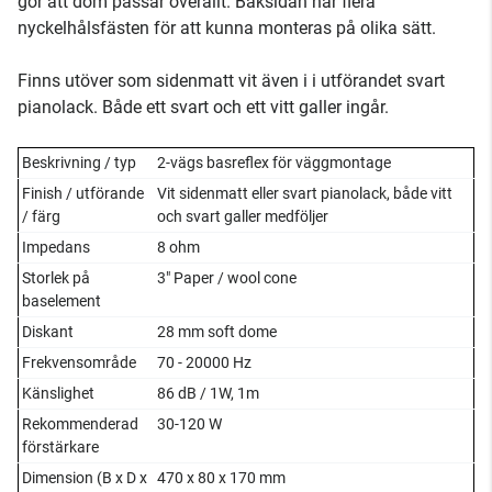
gör att dom passar överallt. Baksidan har flera
nyckelhålsfästen för att kunna monteras på olika sätt.
Finns utöver som sidenmatt vit även i i utförandet svart
pianolack. Både ett svart och ett vitt galler ingår.
Beskrivning / typ
2-vägs basreflex för väggmontage
Finish / utförande
Vit sidenmatt eller svart pianolack, både vitt
/ färg
och svart galler medföljer
Impedans
8 ohm
Storlek på
3" Paper / wool cone
baselement
Diskant
28 mm soft dome
Frekvensområde
70 - 20000 Hz
Känslighet
86 dB / 1W, 1m
Rekommenderad
30-120 W
förstärkare
Dimension (B x D x
470 x 80 x 170 mm