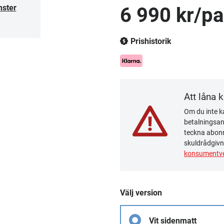
nster
6 990 kr/pa
Prishistorik
Att låna 
Om du inte ka
betalningsanm
teckna abonn
skuldrådgivn
konsumentve
Välj version
Vit sidenmatt