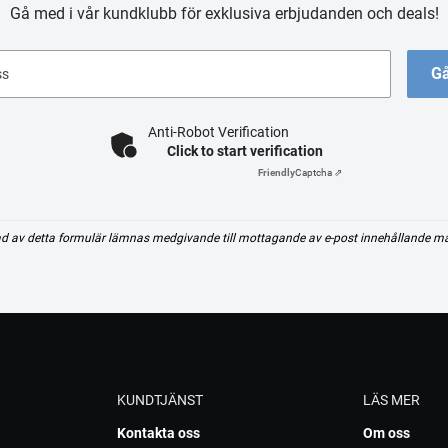
Gå med i vår kundklubb för exklusiva erbjudanden och deals!
Gå
ss
Anti-Robot Verification
Click to start verification
Friendly
Captcha ⇗
d av detta formulär lämnas medgivande till mottagande av e-post innehållande m
KUNDTJÄNST
LÄS MER
Kontakta oss
Om oss