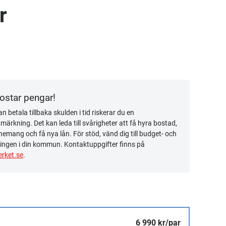
r
kostar pengar!
n betala tillbaka skulden i tid riskerar du en
ärkning. Det kan leda till svårigheter att få hyra bostad,
emang och få nya lån. För stöd, vänd dig till budget- och
ingen i din kommun. Kontaktuppgifter finns på
rket.se
.
6 990 kr/par