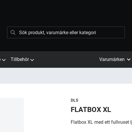
ö
Tillbehör
Varumärken
DLS
FLATBOX XL
Flatbox XL med ett fullvuxet l