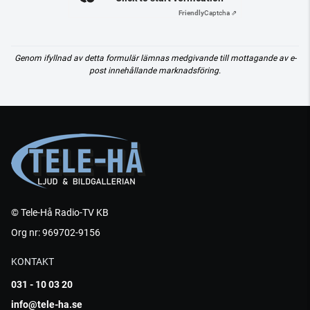
Friendly
Captcha ⇗
Genom ifyllnad av detta formulär lämnas medgivande till mottagande av e-
post innehållande marknadsföring.
© Tele-Hå Radio-TV KB
Org nr: 969702-9156
KONTAKT
031 - 10 03 20
info@tele-ha.se