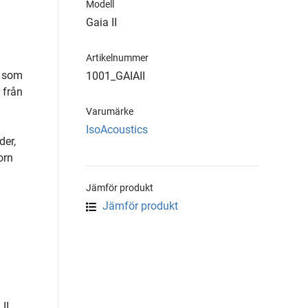
Modell
Gaia II
Artikelnummer
t som
1001_GAIAII
 från
Varumärke
IsoAcoustics
der,
orn
Jämför produkt
Jämför produkt
II.