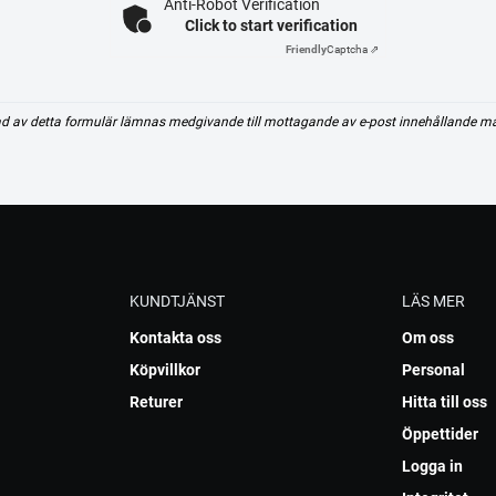
Anti-Robot Verification
Click to start verification
Friendly
Captcha ⇗
d av detta formulär lämnas medgivande till mottagande av e-post innehållande m
KUNDTJÄNST
LÄS MER
Kontakta oss
Om oss
Köpvillkor
Personal
Returer
Hitta till oss
Öppettider
Logga in