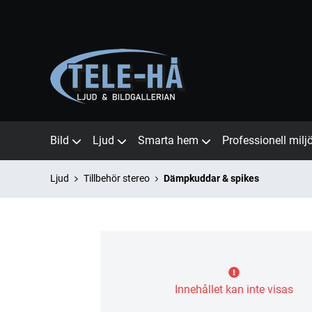
Bild
Ljud
Smarta hem
Professionell milj
Ljud
Tillbehör stereo
Dämpkuddar & spikes
Innehållet kan inte visas