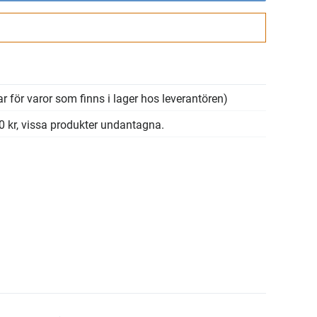
Gå till kassan
r för varor som finns i lager hos leverantören)
00 kr, vissa produkter undantagna.