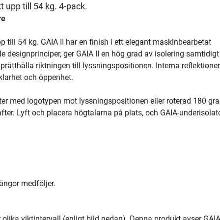
 upp till 54 kg. 4-pack.
re
till 54 kg. GAIA II har en finish i ett elegant maskinbearbetat
 designprinciper, ger GAIA II en hög grad av isolering samtidig
prätthålla riktningen till lyssningspositionen. Interna reflektioner
dklarhet och öppenhet.
ter med logotypen mot lyssningspositionen eller roterad 180 gra
rafter. Lyft och placera högtalarna på plats, och GAIA-underisolat
ängor medföljer.
ika viktintervall (enligt bild nedan). Denna produkt avser GAIA 