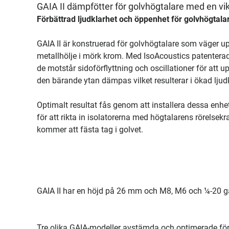
GAIA II dämpfötter för golvhögtalare med en vikt
Förbättrad ljudklarhet och öppenhet för golvhögtala
GAIA II är konstruerad för golvhögtalare som väger upp 
metallhölje i mörk krom. Med IsoAcoustics patenterade
de motstår sidoförflyttning och oscillationer för att up
den bärande ytan dämpas vilket resulterar i ökad lju
Optimalt resultat fås genom att installera dessa enhe
för att rikta in isolatorerna med högtalarens rörelsek
kommer att fästa tag i golvet.
GAIA II har en höjd på 26 mm och M8, M6 och ¼-20 g
Tre olika GAIA-modeller avstämda och optimerade för ol