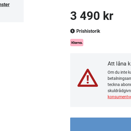
nster
3 490 kr
Prishistorik
Att låna 
Om du inte ka
betalningsanm
teckna abonn
skuldrådgivn
konsumentve