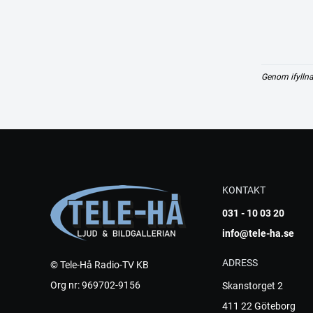
Genom ifyllna
KONTAKT
031 - 10 03 20
info@tele-ha.se
ADRESS
© Tele-Hå Radio-TV KB
Org nr: 969702-9156
Skanstorget 2
411 22 Göteborg