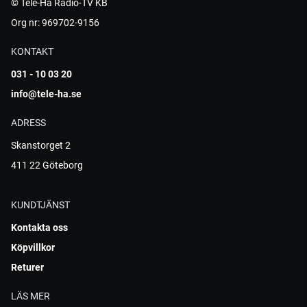
© Tele-Hå Radio-TV KB
Org nr: 969702-9156
KONTAKT
031 - 10 03 20
info@tele-ha.se
ADRESS
Skanstorget 2
411 22 Göteborg
KUNDTJÄNST
Kontakta oss
Köpvillkor
Returer
LÄS MER