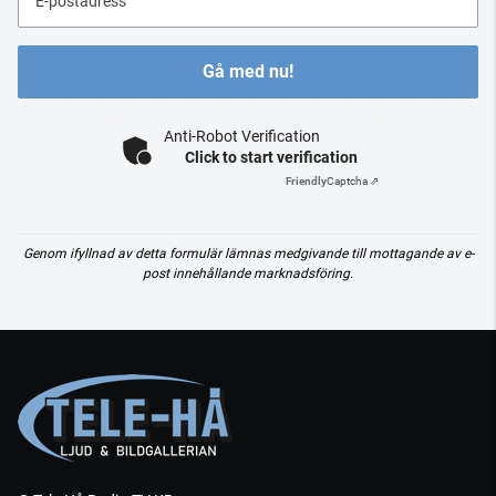
E-postadress
Gå med nu!
Anti-Robot Verification
Click to start verification
Friendly
Captcha ⇗
Genom ifyllnad av detta formulär lämnas medgivande till mottagande av e-
post innehållande marknadsföring.