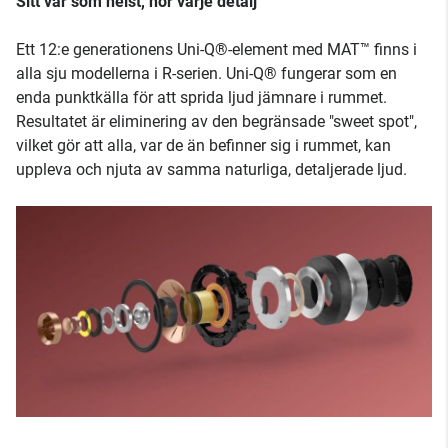
Sitt var som helst, hör varje detalj
Ett 12:e generationens Uni-Q®-element med MAT™ finns i
alla sju modellerna i R-serien. Uni-Q® fungerar som en
enda punktkälla för att sprida ljud jämnare i rummet.
Resultatet är eliminering av den begränsade "sweet spot",
vilket gör att alla, var de än befinner sig i rummet, kan
uppleva och njuta av samma naturliga, detaljerade ljud.