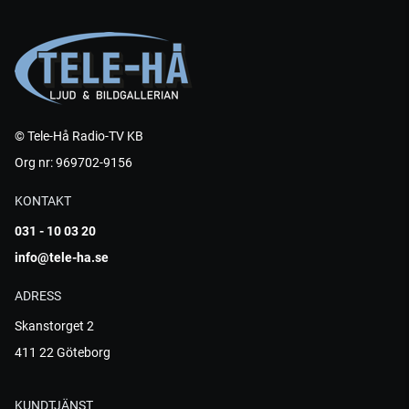
© Tele-Hå Radio-TV KB
Org nr: 969702-9156
KONTAKT
031 - 10 03 20
info@tele-ha.se
ADRESS
Skanstorget 2
411 22 Göteborg
KUNDTJÄNST