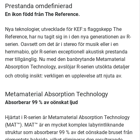
Prestanda omdefinierad
En ikon född från The Reference.
Nya teknologier, utvecklade för KEF:s flaggskepp The
Reference, har nu tagit sig in i den nya generationen av R-
serien. Oavsett om det är i stereo för musik eller i en
hemmabio, gör R-serien exceptionell akustisk prestanda
mer tillgänglig. Nu med den banbrytande Metamaterial
Absorption Technology, avslöjar R-serien utsökta detaljer
och otrolig insikt: verkligen en upplevelse att njuta av.
Metamaterial Absorption Technology
Absorberar 99 % av oönskat ljud
Hjärtat i R-serien är Metamaterial Absorption Technology
(MAT™). MAT™ är en mycket komplex labyrintliknande
struktur som absorberar 99 % av det oönskade bruset från
elementets baksida, vilket eliminerar den resulterande