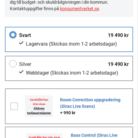
dig till budget- och skuldrådgivningen i din kommun.
Kontaktuppgifter finns på
konsumentverket.se
.
Svart
19 490 kr
Lagervara
(Skickas inom 1-2 arbetsdagar)
Silver
19 490 kr
Webblager
(Skickas inom 1-2 arbetsdagar)
Room Correction uppgradering
Innehållet kan
inte visas
(Dirac Live licens)
Aktivera
+ 990 kr
tredjepartstjänster
Bass Control (Dirac Live
Innehållet kan inte visas