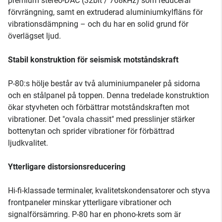
premium stereo-DAC (32bit / 768kHz) som reducerar
förvrängning, samt en extruderad aluminiumkylfläns för
vibrationsdämpning – och du har en solid grund för
överlägset ljud.
Stabil konstruktion för seismisk motståndskraft
P-80:s hölje består av två aluminiumpaneler på sidorna
och en stålpanel på toppen. Denna tredelade konstruktion
ökar styvheten och förbättrar motståndskraften mot
vibrationer. Det "ovala chassit" med presslinjer stärker
bottenytan och sprider vibrationer för förbättrad
ljudkvalitet.
Ytterligare distorsionsreducering
Hi-fi-klassade terminaler, kvalitetskondensatorer och styva
frontpaneler minskar ytterligare vibrationer och
signalförsämring. P-80 har en phono-krets som är