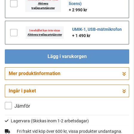
licens)
Aktivera
tredjepartstjänster
+ 2 990 kr
UMIK-1, USB-mätmikrofon
Innehållet kan inte visas
Aktivera tredjepartstjänster
+ 1 490 kr
Lägg i varukorgen
Mer produktinformation
Gå till kassan
Ingår i paket
Jämför
Lagervara
(Skickas inom 1-2 arbetsdagar)
Fri frakt vid köp över 600 kr, vissa produkter undantagna.