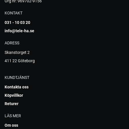
Org nr: 969702-9156
KONTAKT
031 - 10 03 20
info@tele-ha.se
ADRESS
Skanstorget 2
411 22 Göteborg
KUNDTJÄNST
Kontakta oss
Köpvillkor
Returer
LÄS MER
Om oss