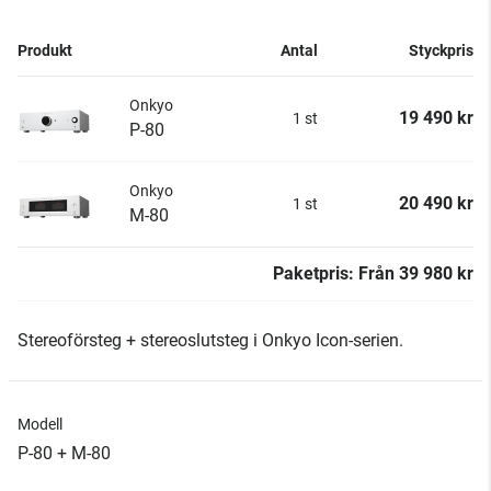
Produkt
Antal
Styckpris
Onkyo
19 490 kr
1 st
P-80
Onkyo
20 490 kr
1 st
M-80
Paketpris:
Från
39 980 kr
Stereoförsteg + stereoslutsteg i Onkyo Icon-serien.
Modell
P-80 + M-80