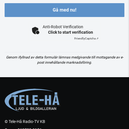
Gå med nu!
Anti-Robot Verification
Click to start verification
Friendly
Captcha ⇗
Genom ifyllnad av detta formulär lämnas medgivande till mottagande av e-
post innehållande marknadsföring.
© Tele-Hå Radio-TV KB