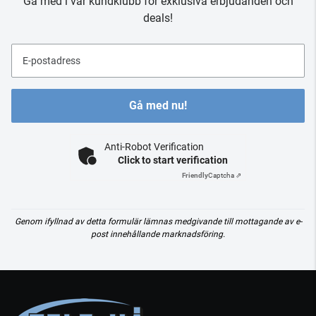
Gå med i vår kundklubb för exklusiva erbjudanden och
deals!
E-postadress
Gå med nu!
Anti-Robot Verification
Click to start verification
Friendly
Captcha ⇗
Genom ifyllnad av detta formulär lämnas medgivande till mottagande av e-
post innehållande marknadsföring.