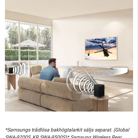
*Samsungs trådlösa bakhögtalarkit säljs separat. (Global
SWA-9200S, KR SWA-9500S)* Samsung Wireless Rear