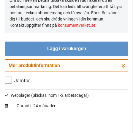
Om du inte kan betala tillbaka skulden i tid riskerar du en
betalningsanmärkning. Det kan leda till svårigheter att få hyra
bostad, teckna abonnemang och få nya lån. För stöd, vänd
dig till budget- och skuldrådgivningen i din kommun.
Kontaktuppgifter finns på
konsumentverket.se
.
Lägg i varukorgen
Mer produktinformation
Gå till kassan
Jämför
Webblager
(Skickas inom 1-2 arbetsdagar)
Garanti i 24 månader