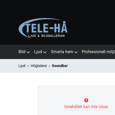
Bild
Ljud
Smarta hem
Professionell milj
Ljud
Högtalare
Soundbar
Innehållet kan inte visas