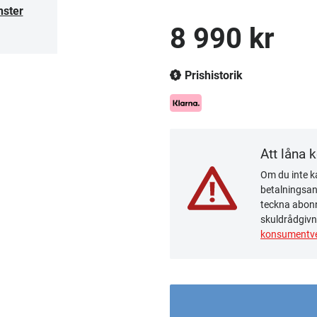
nster
8 990 kr
Prishistorik
Att låna 
Om du inte ka
betalningsanm
teckna abonn
skuldrådgivn
konsumentve