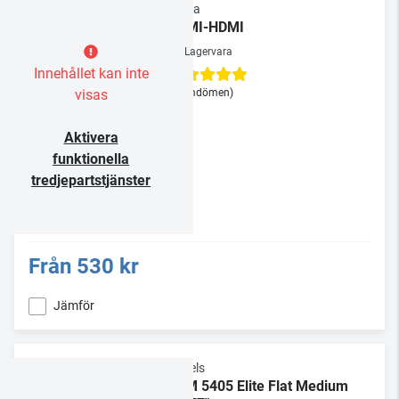
Supra
HDMI-HDMI
Lagervara
Innehållet kan inte
visas
(3 omdömen)
Aktivera
funktionella
tredjepartstjänster
Från
530 kr
Jämför
Vogels
TVM 5405 Elite Flat Medium