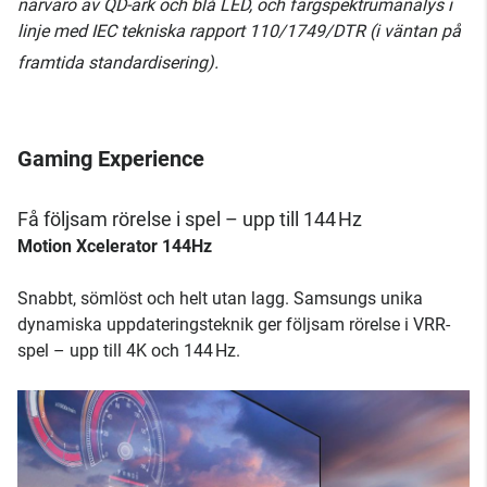
närvaro av QD-ark och blå LED, och färgspektrumanalys i
linje med IEC tekniska rapport 110/1749/DTR (i väntan på
framtida standardisering).
Gaming Experience
Få följsam rörelse i spel – upp till 144 Hz
Motion Xcelerator 144Hz
Snabbt, sömlöst och helt utan lagg. Samsungs unika
dynamiska uppdateringsteknik ger följsam rörelse i VRR-
spel – upp till 4K och 144 Hz.