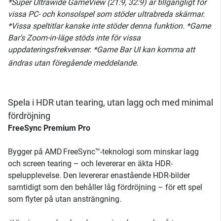
*Super Ultrawide GameView (21:9, 32:9) är tillgängligt för
vissa PC- och konsolspel som stöder ultrabreda skärmar.
*Vissa speltitlar kanske inte stöder denna funktion. *Game
Bar's Zoom-in-läge stöds inte för vissa
uppdateringsfrekvenser. *Game Bar UI kan komma att
ändras utan föregående meddelande.
Spela i HDR utan tearing, utan lagg och med minimal
fördröjning
FreeSync Premium Pro
Bygger på AMD FreeSync™-teknologi som minskar lagg
och screen tearing – och levererar en äkta HDR-
spelupplevelse. Den levererar enastående HDR-bilder
samtidigt som den behåller låg fördröjning – för ett spel
som flyter på utan ansträngning.