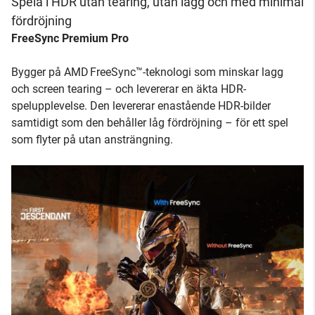
Spela i HDR utan tearing, utan lagg och med minimal
fördröjning
FreeSync Premium Pro
Bygger på AMD FreeSync™-teknologi som minskar lagg
och screen tearing – och levererar en äkta HDR-
spelupplevelse. Den levererar enastående HDR-bilder
samtidigt som den behåller låg fördröjning – för ett spel
som flyter på utan ansträngning.