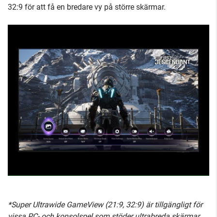
32:9 för att få en bredare vy på större skärmar.
*Super Ultrawide GameView (21:9, 32:9) är tillgängligt för
vissa PC- och konsolspel som stöder ultrabreda skärmar.