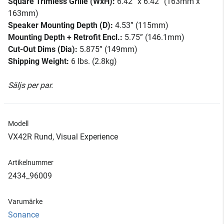
Square Trimless Grille (WxH):
6.42” x 6.42” (163mm x
163mm)
Speaker Mounting Depth (D):
4.53” (115mm)
Mounting Depth + Retrofit Encl.:
5.75” (146.1mm)
Cut-Out Dims (Dia):
5.875” (149mm)
Shipping Weight:
6 lbs. (2.8kg)
Säljs per par.
Modell
VX42R Rund, Visual Experience
Artikelnummer
2434_96009
Varumärke
Sonance