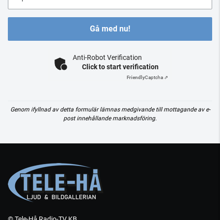
Gå med nu!
Anti-Robot Verification
Click to start verification
Friendly
Captcha ⇗
Genom ifyllnad av detta formulär lämnas medgivande till mottagande av e-
post innehållande marknadsföring.
© Tele-Hå Radio-TV KB