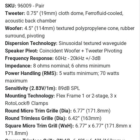
SKU:
96009 - Pair
Tweeter:
0.75” (19mm) cloth dome, Ferrofluid-cooled,
acoustic back chamber
Woofer:
4.5” (114mm) textured polypropylene cone, rubber
surround, pivoting
Dispersion Technology:
Sinusoidal textured waveguide
Speaker Pivot:
Coincident Woofer + Tweeter Pivoting
Frequency Response:
60Hz - 20kHz +/-3dB
Impedance:
8 ohms nominal; 6 ohms minimum
Power Handling (RMS):
5 watts minimum; 70 watts
maximum
Sensitivity (2.83V/1m):
89dB SPL
Mounting Technology:
Flex Frame 1 or 2-stage, 3 x
RotoLock® Clamps
Round Micro Trim Grille (Dia):
6.77” (171.8mm)
Round Trimless Grille (Dia):
6.42” (163mm)
Square Micro Trim Grill (WxH):
6.77” x 6.77” (171.8mm x
171.8mm)