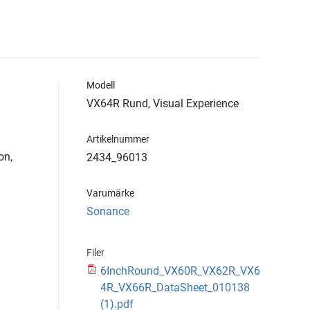
Modell
VX64R Rund, Visual Experience
Artikelnummer
on,
2434_96013
Varumärke
Sonance
Filer
6InchRound_VX60R_VX62R_VX6
4R_VX66R_DataSheet_010138
(1).pdf