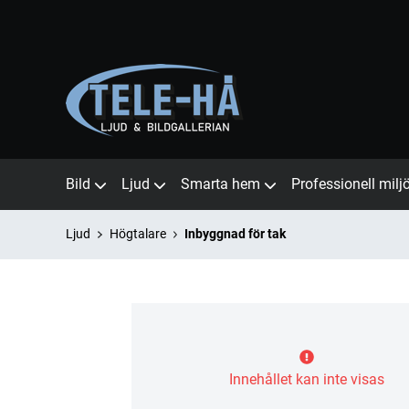
Bild
Ljud
Smarta hem
Professionell milj
Ljud
Högtalare
Inbyggnad för tak
Innehållet kan inte visas