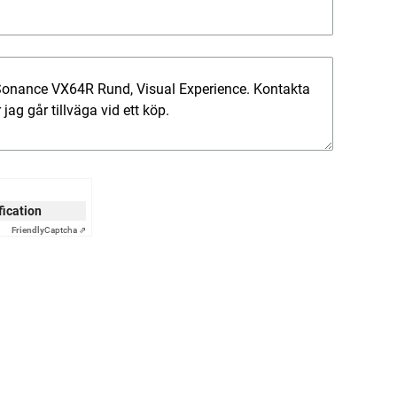
ification
Friendly
Captcha ⇗