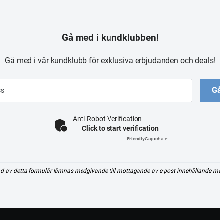
Gå med i kundklubben!
Gå med i vår kundklubb för exklusiva erbjudanden och deals!
Gå
ss
Anti-Robot Verification
Click to start verification
Friendly
Captcha ⇗
d av detta formulär lämnas medgivande till mottagande av e-post innehållande m