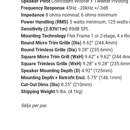
Speaker Pivot
Coincident Woofer + Tweeter Pivoting
Frequency Response
45Hz - 20kHz +/-3dB
Impedance
8 ohms nominal; 6 ohms minimum
Power Handling (RMS)
5 watts minimum; 125 watt
Sensitivity (2.83V/1m)
89dB SPL
Mounting Technology
Flex Frame 1 or 2-stage, 4 x 
Round Micro Trim Grille (Dia)
9.62” (244.4mm)
Round Trimless Grille (Dia)
9.28” (235.6mm)
Square Micro Trim Grill (WxH)
9.62” x 9.62” (244.4
Square Trimless Grille (WxH)
9.28” x 9.28” (235.6m
Speaker Mounting Depth (D)
4.92” (125mm)
Mounting Depth + Retrofit Encl.
5.75” (146.1mm)
Cut-Out Dims (Dia)
8.25” (210mm)
Shipping Weight
9 lbs. (4.1kg)
Säljs per par.