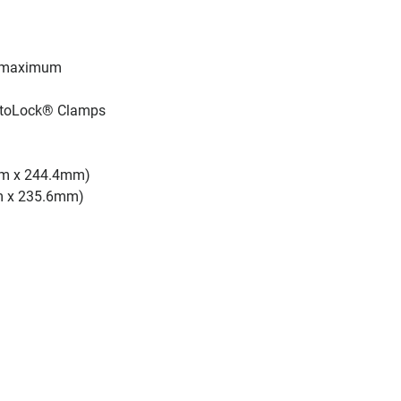
s maximum
RotoLock® Clamps
mm x 244.4mm)
m x 235.6mm)