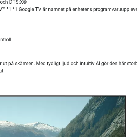
 och DTS:X®
*1 *1 Google TV är namnet på enhetens programvaruuppleve
troll
 ut på skärmen. Med tydligt ljud och intuitiv AI gör den här storb
ut.