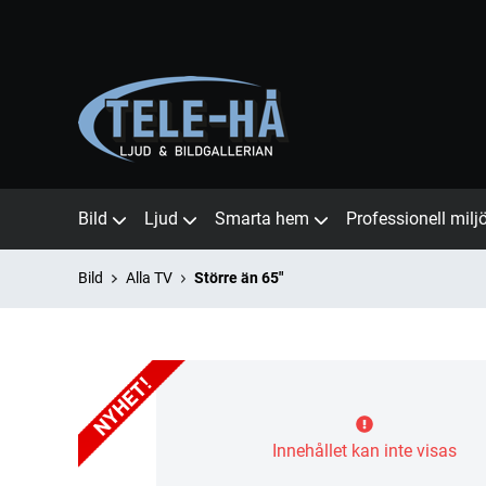
Bild
Ljud
Smarta hem
Professionell milj
Bild
Alla TV
Större än 65"
Innehållet kan inte visas