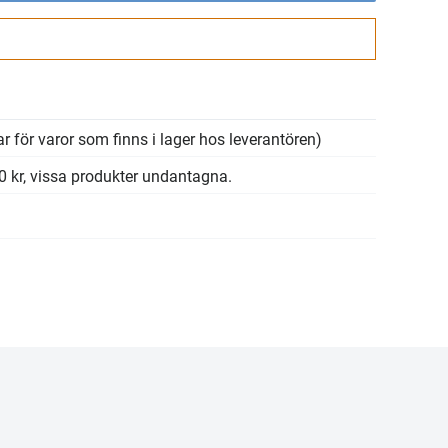
Gå till kassan
r för varor som finns i lager hos leverantören)
00 kr, vissa produkter undantagna.