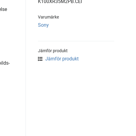
K100XR35M2PB.CEI
lse
Varumärke
Sony
Jämför produkt
Jämför produkt
ilds-