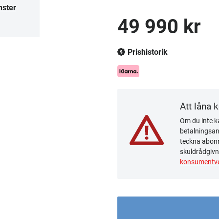
nster
49 990 kr
Prishistorik
Att låna 
Om du inte ka
betalningsanm
teckna abonn
skuldrådgivn
konsumentve