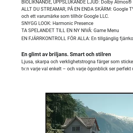
BIOLIKNANDE, UPPSLUKANDE LJUD: Dolby Atmos®
ALLT DU STREAMAR, PÅ EN ENDA SKÄRM: Google TV™ 
och ett varumärke som tillhör Google LLC.
SNYGG LOOK: Harmonic Presence
TA SPELANDET TILL EN NY NIVÅ: Game Menu
EN FJÄRRKONTROLL FÖR ALLA: En tillgänglig fjärrkon
En glimt av briljans. Smart och stilren
Ljusa, skarpa och verklighetstrogna färger som sticker
tv:n varje val enkelt – och varje ögonblick ser perfekt 