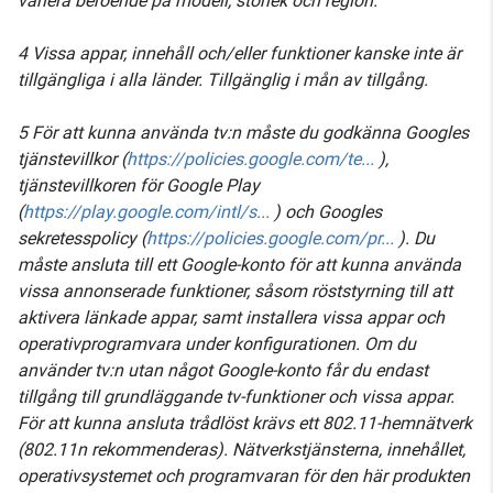
variera beroende på modell, storlek och region.
4 Vissa appar, innehåll och/eller funktioner kanske inte är
tillgängliga i alla länder. Tillgänglig i mån av tillgång.
5 För att kunna använda tv:n måste du godkänna Googles
tjänstevillkor (
https://policies.google.com/te...
),
tjänstevillkoren för Google Play
(
https://play.google.com/intl/s...
) och Googles
sekretesspolicy (
https://policies.google.com/pr...
). Du
måste ansluta till ett Google-konto för att kunna använda
vissa annonserade funktioner, såsom röststyrning till att
aktivera länkade appar, samt installera vissa appar och
operativprogramvara under konfigurationen. Om du
använder tv:n utan något Google-konto får du endast
tillgång till grundläggande tv-funktioner och vissa appar.
För att kunna ansluta trådlöst krävs ett 802.11-hemnätverk
(802.11n rekommenderas). Nätverkstjänsterna, innehållet,
operativsystemet och programvaran för den här produkten