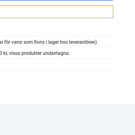
Gå till kassan
r för varor som finns i lager hos leverantören)
00 kr, vissa produkter undantagna.