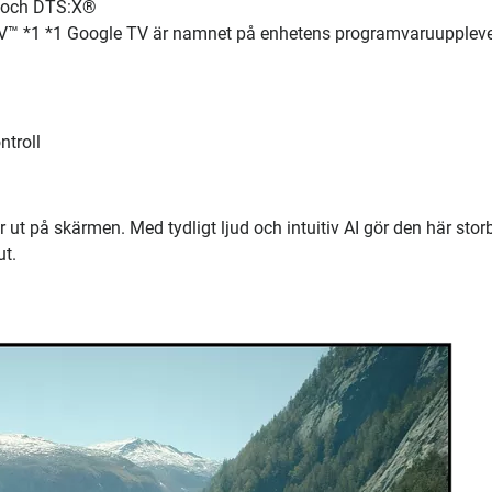
 och DTS:X®
*1 *1 Google TV är namnet på enhetens programvaruuppleve
troll
 ut på skärmen. Med tydligt ljud och intuitiv AI gör den här storb
ut.