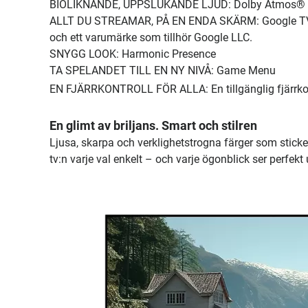
BIOLIKNANDE, UPPSLUKANDE LJUD: Dolby Atmos®
ALLT DU STREAMAR, PÅ EN ENDA SKÄRM: Google TV™ 
och ett varumärke som tillhör Google LLC.
SNYGG LOOK: Harmonic Presence
TA SPELANDET TILL EN NY NIVÅ: Game Menu
EN FJÄRRKONTROLL FÖR ALLA: En tillgänglig fjärrkon
En glimt av briljans. Smart och stilren
Ljusa, skarpa och verklighetstrogna färger som sticker
tv:n varje val enkelt – och varje ögonblick ser perfekt 