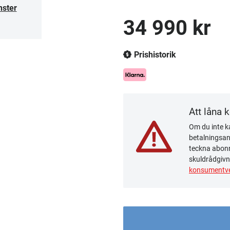
nster
34 990 kr
Prishistorik
Att låna 
Om du inte ka
betalningsanm
teckna abonn
skuldrådgivn
konsumentve