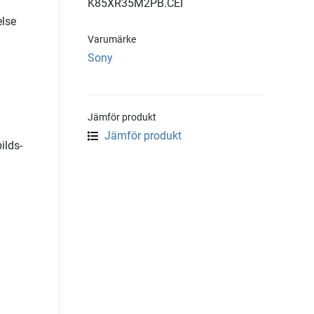
K85XR35M2PB.CEI
lse
Varumärke
Sony
Jämför produkt
Jämför produkt
ilds-