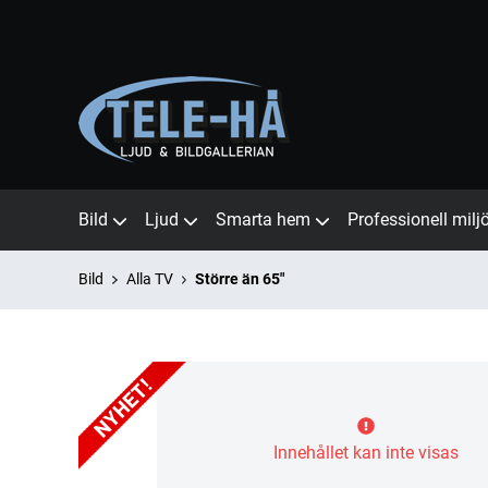
Bild
Ljud
Smarta hem
Professionell milj
Bild
Alla TV
Större än 65"
Innehållet kan inte visas