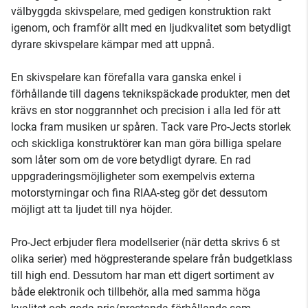
välbyggda skivspelare, med gedigen konstruktion rakt
igenom, och framför allt med en ljudkvalitet som betydligt
dyrare skivspelare kämpar med att uppnå.
En skivspelare kan förefalla vara ganska enkel i
förhållande till dagens teknikspäckade produkter, men det
krävs en stor noggrannhet och precision i alla led för att
locka fram musiken ur spåren. Tack vare Pro-Jects storlek
och skickliga konstruktörer kan man göra billiga spelare
som låter som om de vore betydligt dyrare. En rad
uppgraderingsmöjligheter som exempelvis externa
motorstyrningar och fina RIAA-steg gör det dessutom
möjligt att ta ljudet till nya höjder.
Pro-Ject erbjuder flera modellserier (när detta skrivs 6 st
olika serier) med högpresterande spelare från budgetklass
till high end. Dessutom har man ett digert sortiment av
både elektronik och tillbehör, alla med samma höga