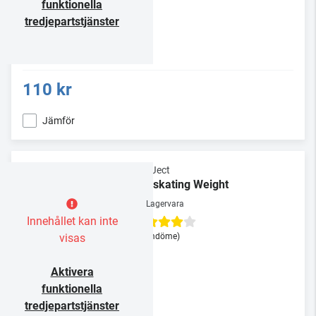
funktionella
tredjepartstjänster
110 kr
Jämför
Pro-Ject
Antiskating Weight
Lagervara
Innehållet kan inte
visas
(1 omdöme)
Aktivera
funktionella
tredjepartstjänster