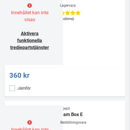
Lagervara
Innehållet kan inte
visas
(1 omdöme)
Aktivera
funktionella
tredjepartstjänster
360 kr
Jämför
Pro-Ject
Stream Box E
Beställningsvara
Innehållet kan inte