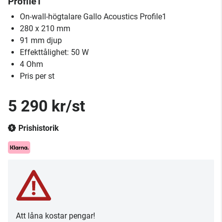
Profile1
On-wall-högtalare Gallo Acoustics Profile1
280 x 210 mm
91 mm djup
Effekttålighet: 50 W
4 Ohm
Pris per st
5 290 kr/st
Prishistorik
Att låna kostar pengar!