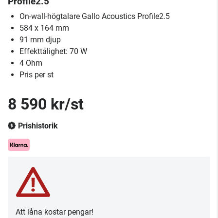
Profile2.5
On-wall-högtalare Gallo Acoustics Profile2.5
584 x 164 mm
91 mm djup
Effekttålighet: 70 W
4 Ohm
Pris per st
8 590 kr/st
Prishistorik
Att låna kostar pengar!