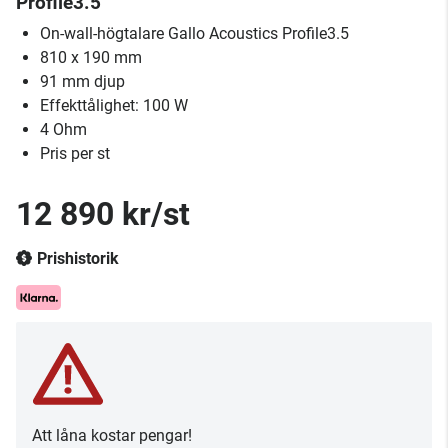
Profile3.5
On-wall-högtalare Gallo Acoustics Profile3.5
810 x 190 mm
91 mm djup
Effekttålighet: 100 W
4 Ohm
Pris per st
12 890 kr/st
Prishistorik
Att låna kostar pengar!