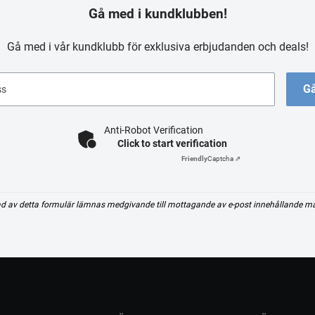
Gå med i kundklubben!
Gå med i vår kundklubb för exklusiva erbjudanden och deals!
Gå
ss
Anti-Robot Verification
Click to start verification
Friendly
Captcha ⇗
d av detta formulär lämnas medgivande till mottagande av e-post innehållande m