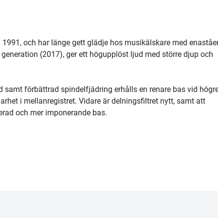
en 1991, och har länge gett glädje hos musikälskare med enastå
:e generation (2017), ger ett högupplöst ljud med större djup och
amt förbättrad spindelfjädring erhålls en renare bas vid högr
het i mellanregistret. Vidare är delningsfiltret nytt, samt att
ollerad och mer imponerande bas.