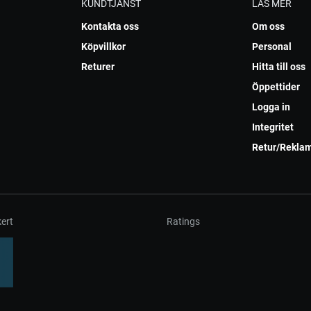
KUNDTJÄNST
LÄS MER
Kontakta oss
Om oss
Köpvillkor
Personal
Returer
Hitta till oss
Öppettider
Logga in
Integritet
Retur/Rekla
ert
Ratings