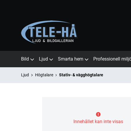
Bild
Ljud
Smarta hem
Professionell milj
Ljud
Högtalare
Stativ- & vägghögtalare
Innehållet kan inte visas