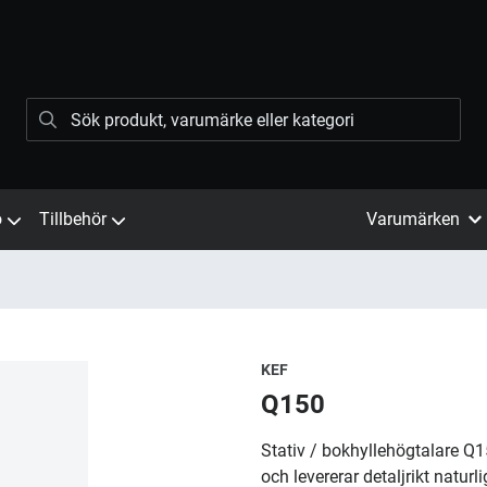
ö
Tillbehör
Varumärken
KEF
Q150
Stativ / bokhyllehögtalare Q
och levererar detaljrikt natur