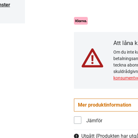
nster
Att låna 
Om du inte ka
betalningsanm
teckna abonn
skuldrådgivn
konsumentve
Mer produktinformation
Jämför
Utgått
(Produkten har utgå