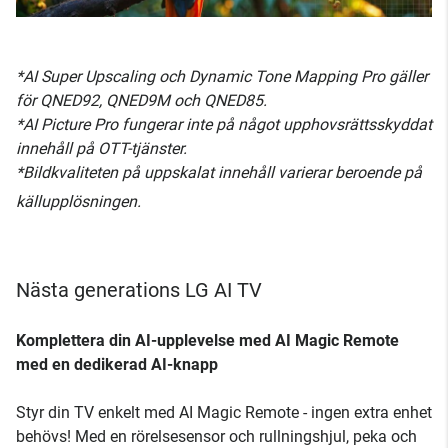
*AI Super Upscaling och Dynamic Tone Mapping Pro gäller
för QNED92, QNED9M och QNED85.
*AI Picture Pro fungerar inte på något upphovsrättsskyddat
innehåll på OTT-tjänster.
*Bildkvaliteten på uppskalat innehåll varierar beroende på
källupplösningen.
Nästa generations LG AI TV
Komplettera din AI-upplevelse med AI Magic Remote
med en dedikerad AI-knapp
Styr din TV enkelt med AI Magic Remote - ingen extra enhet
behövs! Med en rörelsesensor och rullningshjul, peka och