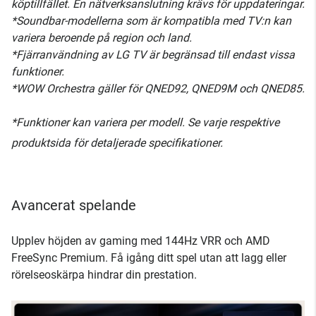
köptillfället. En nätverksanslutning krävs för uppdateringar.
*Soundbar-modellerna som är kompatibla med TV:n kan
variera beroende på region och land.
*Fjärranvändning av LG TV är begränsad till endast vissa
funktioner.
*WOW Orchestra gäller för QNED92, QNED9M och QNED85.
*Funktioner kan variera per modell. Se varje respektive
produktsida för detaljerade specifikationer.
Avancerat spelande
Upplev höjden av gaming med 144Hz VRR och AMD
FreeSync Premium. Få igång ditt spel utan att lagg eller
rörelseoskärpa hindrar din prestation.