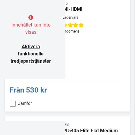
Supra
HDMI-HDMI
Lagervara
Innehållet kan inte
visas
(3 omdömen)
Aktivera
funktionella
tredjepartstjänster
Från
530 kr
Jämför
Vogels
TVM 5405 Elite Flat Medium