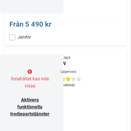
Från
5 490 kr
Jämför
Pro-Ject
T2 W
Lagervara
Innehållet kan inte
visas
(1 omdöme)
Aktivera
funktionella
tredjepartstjänster