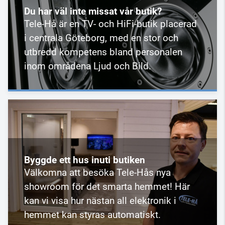
Du har väl inte missat vår butik?
Tele-Hå är en TV- och HiFi-butik placerad
i centrala Göteborg, med en stor och
utbredd kompetens bland personalen
inom områdena Ljud och Bild.
Byggde ett hus inuti butiken
Välkomna att besöka Tele-Hås nya
showroom för det smarta hemmet! Här
kan vi visa hur nästan all elektronik i
hemmet kan styras automatiskt.