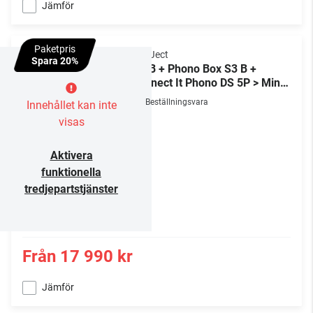
Jämför
Paketpris
Pro-Ject
Spara 20%
XA B + Phono Box S3 B +
Connect It Phono DS 5P > Mini
XLR
Beställningsvara
Innehållet kan inte
visas
Aktivera
funktionella
tredjepartstjänster
Från
17 990 kr
Jämför