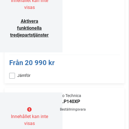
Innehållet kan inte
visas
Aktivera
funktionella
tredjepartstjänster
Från
20 990 kr
Jämför
Audio Technica
AT-LP140XP
Beställningsvara
Innehållet kan inte
visas