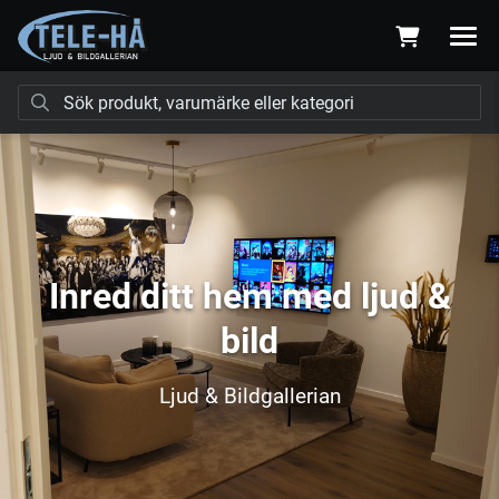
Inred ditt hem med ljud &
bild
Ljud & Bildgallerian