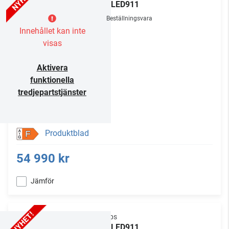
77OLED911
Beställningsvara
Innehållet kan inte
visas
Aktivera
funktionella
tredjepartstjänster
Produktblad
F
54 990 kr
Jämför
Philips
65OLED911