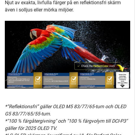
Njut av exakta, livfulla färger på en reflektionsfri skärm
även i solljus eller mörka miljöer.
*”Reflektionsfri” gäller OLED M5 83/77/65-tum och OLED
G5 83/77/65/55-tum.
*"100 % färgåtergivning" och "100 % färgvolym till DCI-P3"
gäller för 2025 OLED TV.