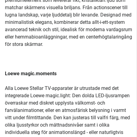
premiumelement som levererar rikt, kristallklart ljud som
matchar skärmens visuella briljans. Från actionscener till
lugna landskap, varje ljuddetalj blir levande. Designad med
minimalistisk elegans, kombinerar detta allt-i-ett-system
avancerad teknik och stil, idealisk för moderna vardagsrum
eller hemmabioanläggningar, med en centerhögtalaringång
för stora skärmar.
Loewe magic.moments
Alla Loewe Stellar TV-apparater är utrustade med det
integrerade Loewe magic.light: Den dolda LED-ljusrampen
överraskar med diskret upplysta välkomst- och
farvälanimationer, eller en atmosfärisk belysning i varmt
vitt under filmtittande. Den kan justeras till valfri färg, med
olika ljusstyrkor och mättnadsnivåer samt i olika
individuella steg för animationslängd - eller naturligtvis