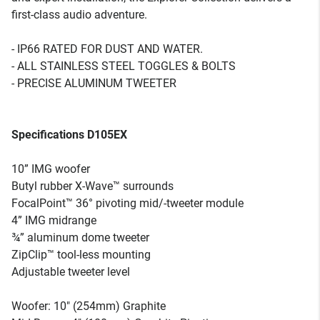
first-class audio adventure.
- IP66 RATED FOR DUST AND WATER.
- ALL STAINLESS STEEL TOGGLES & BOLTS
- PRECISE ALUMINUM TWEETER
Specifications D105EX
10” IMG woofer
Butyl rubber X-Wave™ surrounds
FocalPoint™ 36° pivoting mid/-tweeter module
4” IMG midrange
¾” aluminum dome tweeter
ZipClip™ tool-less mounting
Adjustable tweeter level
Woofer: 10" (254mm) Graphite