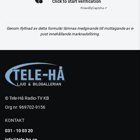
Click to start verification
Friendly
Captcha ⇗
Genom ifyllnad av detta formulär lämnas medgivande till mottagande av e-
post innehållande marknadsföring.
© Tele-Hå Radio-TV KB
Org nr: 969702-9156
KONTAKT
031 - 10 03 20
info@tele-ha.se