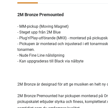
2M Bronze Premounted
- MM-pickup (Moving Magnet)
- Steget upp från 2M Blue
- Plug'n'Play-utförande (MKII) - monterad på pickupsk
- Pickupen är monterad och injusterad i ett tonarmss
tonarmen.
- Nude Fine Line nålslipning
- Kan uppgraderas till Black via nålbyte
2M Bronze är designad för att ge musiken en helt ny 
2M Bronze Premounted har pickupen monterad på Orto
pickupskalet erbjuder styrka och finess, kompletterat m