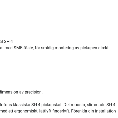
al SH-4
kal med SME-fäste, för smidig montering av pickupen direkt i
dimension av precision.
fons klassiska SH-4-pickupskal. Det robusta, slimmade SH-4-
ed ett ergonomiskt, lättlyft fingerlyft. Förenkla din installation