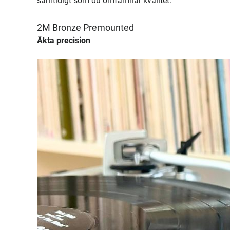
samtidigt som du omfamnar kvalitet.
2M Bronze Premounted
Äkta precision