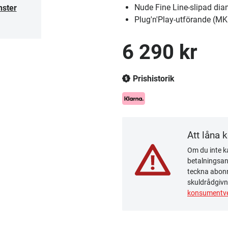
Nude Fine Line-slipad di
nster
Plug'n'Play-utförande (MK
6 290 kr
Prishistorik
Att låna 
Om du inte ka
betalningsanm
teckna abonn
skuldrådgivn
konsumentve