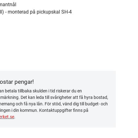
amantnål
II) - monterad på pickupskal SH-4
kostar pengar!
n betala tillbaka skulden i tid riskerar du en
ärkning. Det kan leda till svårigheter att få hyra bostad,
emang och få nya lån. För stöd, vänd dig till budget- och
ingen i din kommun. Kontaktuppgifter finns på
rket.se
.