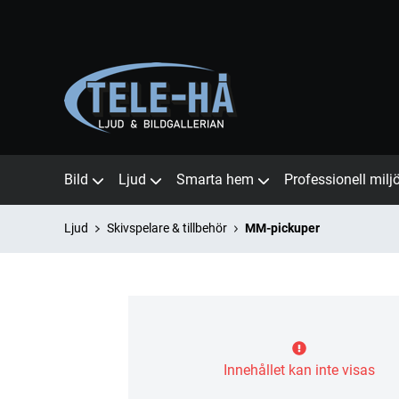
Bild
Ljud
Smarta hem
Professionell milj
Ljud
Skivspelare & tillbehör
MM-pickuper
Innehållet kan inte visas