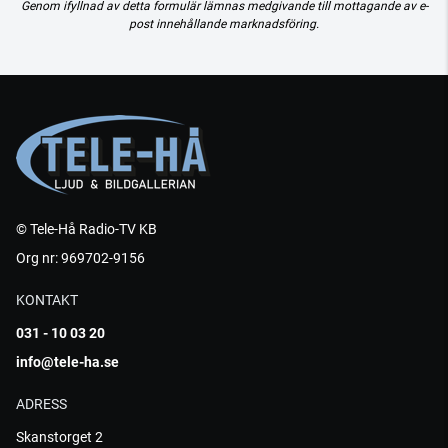
Genom ifyllnad av detta formulär lämnas medgivande till mottagande av e-
post innehållande marknadsföring.
© Tele-Hå Radio-TV KB
Org nr: 969702-9156
KONTAKT
031 - 10 03 20
info@tele-ha.se
ADRESS
Skanstorget 2