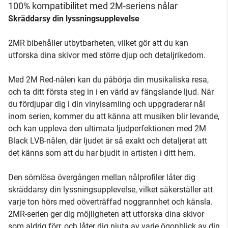
100% kompatibilitet med 2M-seriens nålar
Skräddarsy din lyssningsupplevelse
2MR bibehåller utbytbarheten, vilket gör att du kan
utforska dina skivor med större djup och detaljrikedom.
Med 2M Red-nålen kan du påbörja din musikaliska resa,
och ta ditt första steg in i en värld av fängslande ljud. När
du fördjupar dig i din vinylsamling och uppgraderar nål
inom serien, kommer du att känna att musiken blir levande,
och kan uppleva den ultimata ljudperfektionen med 2M
Black LVB-nålen, där ljudet är så exakt och detaljerat att
det känns som att du har bjudit in artisten i ditt hem.
Den sömlösa övergången mellan nålprofiler låter dig
skräddarsy din lyssningsupplevelse, vilket säkerställer att
varje ton hörs med oöverträffad noggrannhet och känsla.
2MR-serien ger dig möjligheten att utforska dina skivor
som aldrig förr, och låter dig njuta av varje ögonblick av din