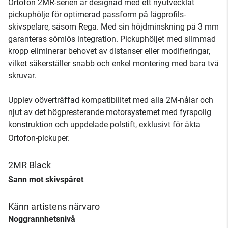
Ortofon 2MR-serien är designad med ett nyutvecklat
pickuphölje för optimerad passform på lågprofils-
skivspelare, såsom Rega. Med sin höjdminskning på 3 mm
garanteras sömlös integration. Pickuphöljet med slimmad
kropp eliminerar behovet av distanser eller modifieringar,
vilket säkerställer snabb och enkel montering med bara två
skruvar.
Upplev oöverträffad kompatibilitet med alla 2M-nålar och
njut av det högpresterande motorsystemet med fyrspolig
konstruktion och uppdelade polstift, exklusivt för äkta
Ortofon-pickuper.
2MR Black
Sann mot skivspåret
Känn artistens närvaro
Noggrannhetsnivå