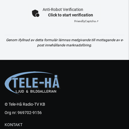
Anti-Robot Verification
Click to start verification
Friendly
Captcha ⇗
Genom ifyllnad av detta formulär lämnas medgivande till mottagande av e-
post innehållande marknadsföring.
© Tele-Hå Radio-TV KB
Org nr: 969702-9156
KONTAKT