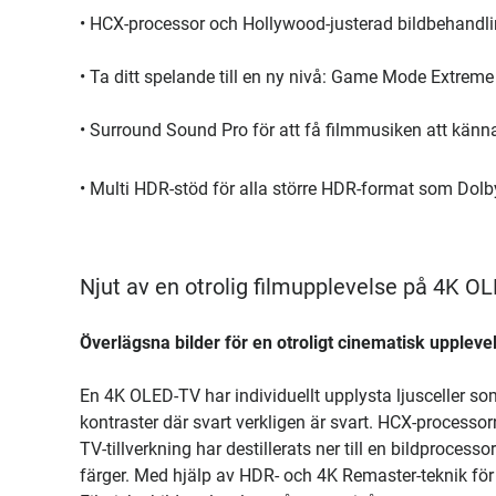
• HCX-processor och Hollywood-justerad bildbehandling
• Ta ditt spelande till en ny nivå: Game Mode Extr
• Surround Sound Pro för att få filmmusiken att kän
• Multi HDR-stöd för alla större HDR-format som Dol
Njut av en otrolig filmupplevelse på 4K O
Överlägsna bilder för en otroligt cinematisk uppleve
En 4K OLED-TV har individuellt upplysta ljusceller so
kontraster där svart verkligen är svart. HCX-process
TV-tillverkning har destillerats ner till en bildprocess
färger. Med hjälp av HDR- och 4K Remaster-teknik för 