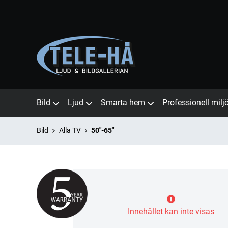
Bild
Ljud
Smarta hem
Professionell milj
Bild
Alla TV
50"-65"
Innehållet kan inte visas