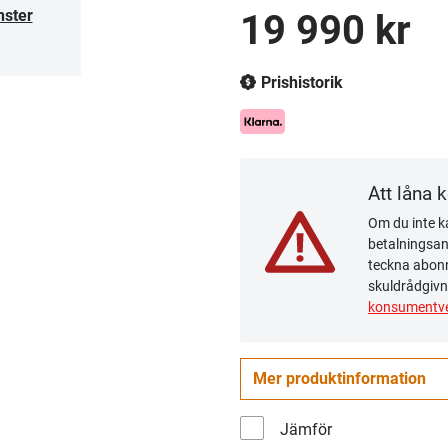
nster
19 990 kr
Prishistorik
Att låna 
Om du inte ka
betalningsanm
teckna abonn
skuldrådgivn
konsumentve
Mer produktinformation
Jämför