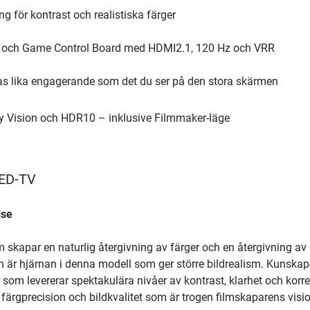
 för kontrast och realistiska färger
eme och Game Control Board med HDMI2.1, 120 Hz och VRR
nas lika engagerande som det du ser på den stora skärmen
by Vision och HDR10 – inklusive Filmmaker-läge
LED-TV
lse
m skapar en naturlig återgivning av färger och en återgivning av
orn är hjärnan i denna modell som ger större bildrealism. Kunsk
or som levererar spektakulära nivåer av kontrast, klarhet och korr
färgprecision och bildkvalitet som är trogen filmskaparens visio