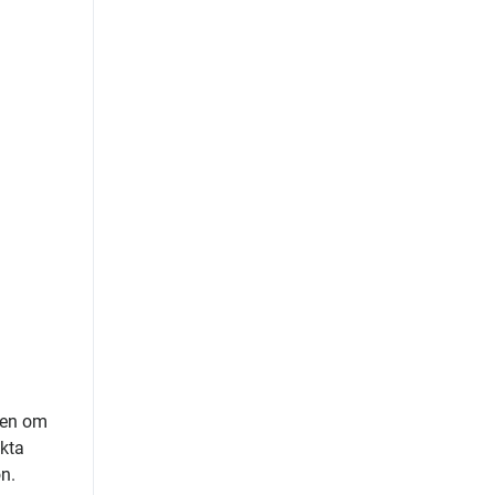
apen om
ekta
n.