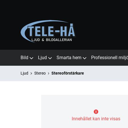
Bild
Ljud
Smarta hem
Professionell milj
Ljud
Stereo
Stereoförstärkare
Innehållet kan inte visas