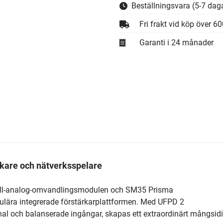
Beställningsvara
(5-7 daga
Fri frakt vid köp över 6
Garanti i 24 månader
kare och nätverksspelare
till-analog-omvandlingsmodulen och SM35 Prisma
lära integrerade förstärkarplattformen. Med UFPD 2
nal och balanserade ingångar, skapas ett extraordinärt mångsidi