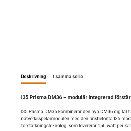
Beskrivning
I samma serie
I35 Prisma DM36 – modulär integrerad förstär
I35 Prisma DM36 kombinerar den nya DM36 digital-
nätverksspelarmodulen med den prisbelönta I35 modu
förstärkningsteknologi som levererar 150 watt per ka