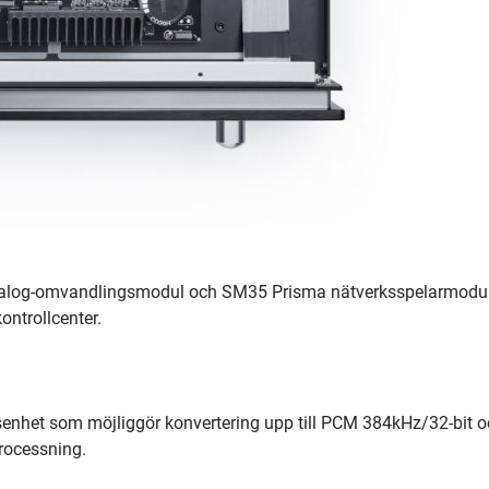
-analog-omvandlingsmodul och SM35 Prisma nätverksspelarmodul
ontrollcenter.
gsenhet som möjliggör konvertering upp till PCM 384kHz/32-bit 
rocessning.