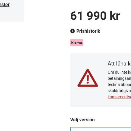
nster
61 990 kr
Prishistorik
Att låna 
Om du inte ka
betalningsanm
teckna abonn
skuldrådgivn
konsumentve
Välj version