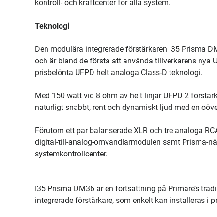
kontroll- och kraftcenter för alla system.
Teknologi
Den modulära integrerade förstärkaren I35 Prisma DM3
och är bland de första att använda tillverkarens ny
prisbelönta UFPD helt analoga Class-D teknologi.
Med 150 watt vid 8 ohm av helt linjär UFPD 2 förstärk
naturligt snabbt, rent och dynamiskt ljud med en oöver
Förutom ett par balanserade XLR och tre analoga R
digital-till-analog-omvandlarmodulen samt Prisma-nät
systemkontrollcenter.
I35 Prisma DM36 är en fortsättning på Primare’s tradi
integrerade förstärkare, som enkelt kan installeras i 