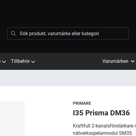
ö
Tillbehör
Varumärken
PRIMARE
I35 Prisma DM36
Kraftfull 2-kanalsförstärka
nätverksspelarmodul SM35.