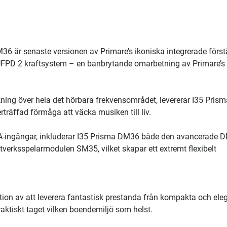
6 är senaste versionen av Primare’s ikoniska integrerade först
a UFPD 2 kraftsystem – en banbrytande omarbetning av Primare’s
ning över hela det hörbara frekvensområdet, levererar I35 Prism
träffad förmåga att väcka musiken till liv.
CA-ingångar, inkluderar I35 Prisma DM36 både den avancerade 
verksspelarmodulen SM35, vilket skapar ett extremt flexibelt
tion av att leverera fantastisk prestanda från kompakta och ele
praktiskt taget vilken boendemiljö som helst.