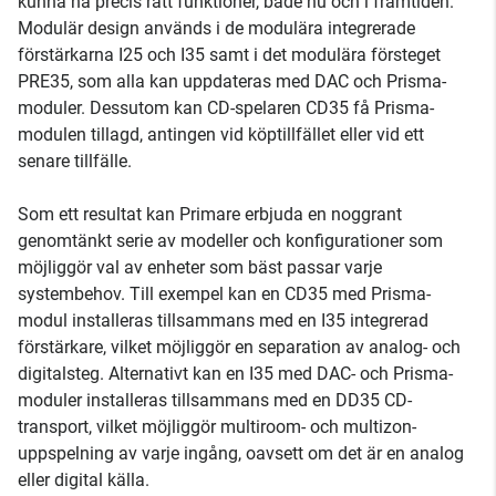
kunna ha precis rätt funktioner, både nu och i framtiden.
Modulär design används i de modulära integrerade
förstärkarna I25 och I35 samt i det modulära försteget
PRE35, som alla kan uppdateras med DAC och Prisma-
moduler. Dessutom kan CD-spelaren CD35 få Prisma-
modulen tillagd, antingen vid köptillfället eller vid ett
senare tillfälle.
Som ett resultat kan Primare erbjuda en noggrant
genomtänkt serie av modeller och konfigurationer som
möjliggör val av enheter som bäst passar varje
systembehov. Till exempel kan en CD35 med Prisma-
modul installeras tillsammans med en I35 integrerad
förstärkare, vilket möjliggör en separation av analog- och
digitalsteg. Alternativt kan en I35 med DAC- och Prisma-
moduler installeras tillsammans med en DD35 CD-
transport, vilket möjliggör multiroom- och multizon-
uppspelning av varje ingång, oavsett om det är en analog
eller digital källa.