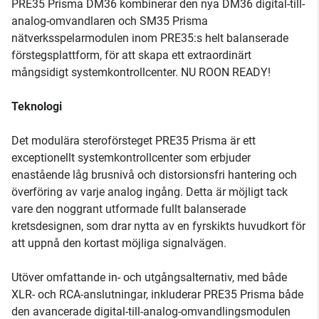
PRE35 Prisma DM36 kombinerar den nya DM36 digital-till-
analog-omvandlaren och SM35 Prisma
nätverksspelarmodulen inom PRE35:s helt balanserade
förstegsplattform, för att skapa ett extraordinärt
mångsidigt systemkontrollcenter. NU ROON READY!
Teknologi
Det modulära steroförsteget PRE35 Prisma är ett
exceptionellt systemkontrollcenter som erbjuder
enastående låg brusnivå och distorsionsfri hantering och
överföring av varje analog ingång. Detta är möjligt tack
vare den noggrant utformade fullt balanserade
kretsdesignen, som drar nytta av en fyrskikts huvudkort för
att uppnå den kortast möjliga signalvägen.
Utöver omfattande in- och utgångsalternativ, med både
XLR- och RCA-anslutningar, inkluderar PRE35 Prisma både
den avancerade digital-till-analog-omvandlingsmodulen