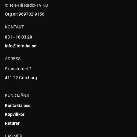
© Tele-Hå Radio-TV KB
Org nr: 969702-9156
KONTAKT
031 - 10 03 20
info@tele-ha.se
ADRESS
Skanstorget 2
411 22 Göteborg
KUNDTJÄNST
Kontakta oss
Köpvillkor
Returer
LÄS MER