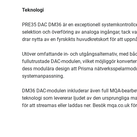
Teknologi
PRE35 DAC DM36 är en exceptionell systemkontrollcen
selektion och överföring av analoga ingångar, tack v
drar nytta av en fyrskikts huvudkretskort för att upp
Utöver omfattande in- och utgångsalternativ, med b
fullutrustade DAC-modulen, vilket möjliggör konvert
dess modulära design att Prisma nätverksspelarmodule
systemanpassning.
DM36 DAC-modulen inkluderar även full MQA-bearbetni
teknologi som levererar ljudet av den ursprungliga mast
för att streamas eller laddas ner. Besök mqa.co.uk fö