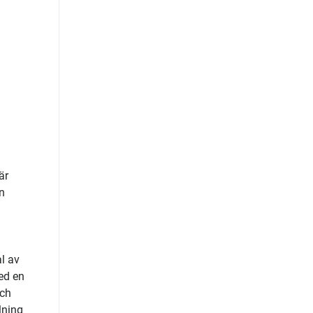
är
n
l av
ed en
och
lning