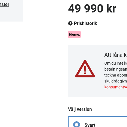
nster
49 990 kr
Prishistorik
Att låna 
Om du inte ka
betalningsanm
teckna abonn
skuldrådgivn
konsumentve
Välj version
Svart