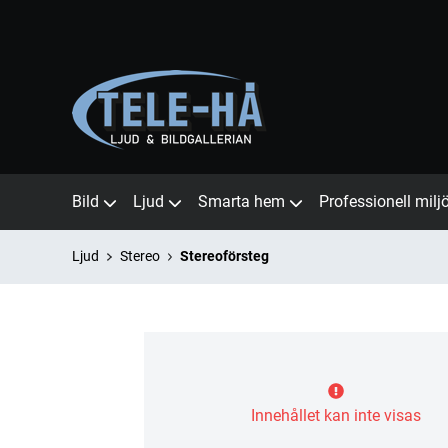
Bild
Ljud
Smarta hem
Professionell milj
Ljud
Stereo
Stereoförsteg
Innehållet kan inte visas