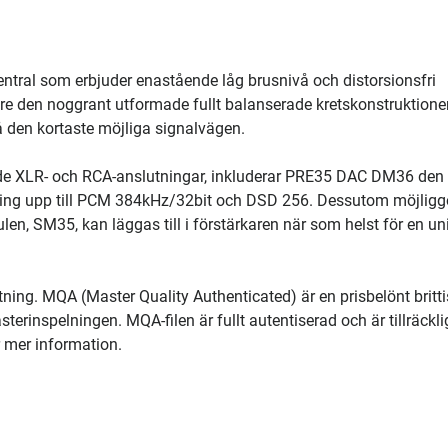
tral som erbjuder enastående låg brusnivå och distorsionsfri
are den noggrant utformade fullt balanserade kretskonstruktion
nå den kortaste möjliga signalvägen.
åde XLR- och RCA-anslutningar, inkluderar PRE35 DAC DM36 den
ering upp till PCM 384kHz/32bit och DSD 256. Dessutom möjligg
n, SM35, kan läggas till i förstärkaren när som helst för en un
ng. MQA (Master Quality Authenticated) är en prisbelönt britti
erinspelningen. MQA-filen är fullt autentiserad och är tillräcklig
r mer information.