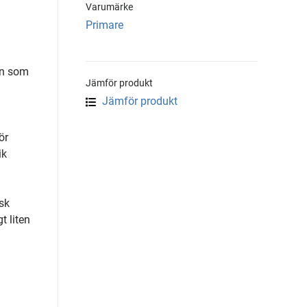
Varumärke
Primare
en som
Jämför produkt
Jämför produkt
ör
ik
sk
t liten