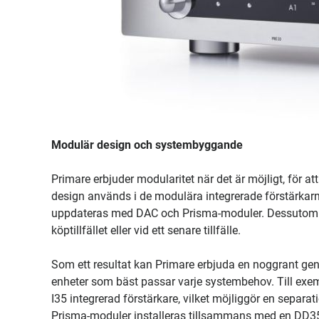
Modulär design och systembyggande
Primare erbjuder modularitet när det är möjligt, för a
design används i de modulära integrerade förstärkarn
uppdateras med DAC och Prisma-moduler. Dessutom k
köptillfället eller vid ett senare tillfälle.
Som ett resultat kan Primare erbjuda en noggrant gen
enheter som bäst passar varje systembehov. Till ex
I35 integrerad förstärkare, vilket möjliggör en separa
Prisma-moduler installeras tillsammans med en DD35 