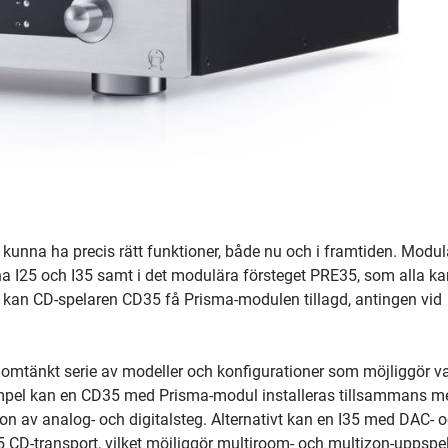
tt kunna ha precis rätt funktioner, både nu och i framtiden. Modul
a I25 och I35 samt i det modulära försteget PRE35, som alla ka
an CD-spelaren CD35 få Prisma-modulen tillagd, antingen vid
omtänkt serie av modeller och konfigurationer som möjliggör va
empel kan en CD35 med Prisma-modul installeras tillsammans m
tion av analog- och digitalsteg. Alternativt kan en I35 med DAC- 
CD-transport, vilket möjliggör multiroom- och multizon-uppspe