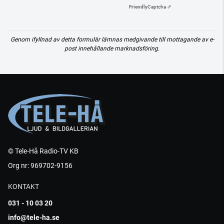
Friendly
Captcha ⇗
Genom ifyllnad av detta formulär lämnas medgivande till mottagande av e-
post innehållande marknadsföring.
© Tele-Hå Radio-TV KB
Org nr: 969702-9156
KONTAKT
031 - 10 03 20
info@tele-ha.se