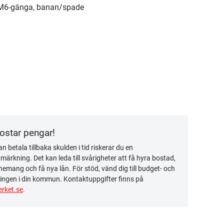
 M6-gänga, banan/spade
kostar pengar!
n betala tillbaka skulden i tid riskerar du en
ärkning. Det kan leda till svårigheter att få hyra bostad,
emang och få nya lån. För stöd, vänd dig till budget- och
ingen i din kommun. Kontaktuppgifter finns på
rket.se
.