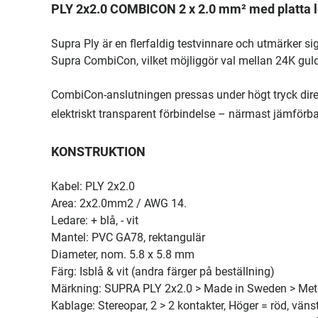
PLY 2x2.0 COMBICON 2 x 2.0 mm² med platta 
Supra Ply är en flerfaldig testvinnare och utmärker s
Supra CombiCon, vilket möjliggör val mellan 24K guld
CombiCon-anslutningen pressas under högt tryck direk
elektriskt transparent förbindelse – närmast jämförb
KONSTRUKTION
Kabel: PLY 2x2.0
Area: 2x2.0mm2 / AWG 14.
Ledare: + blå, - vit
Mantel: PVC GA78, rektangulär
Diameter, nom. 5.8 x 5.8 mm
Färg: Isblå & vit (andra färger på beställning)
Märkning: SUPRA PLY 2x2.0 > Made in Sweden > Me
Kablage: Stereopar, 2 > 2 kontakter, Höger = röd, vänst