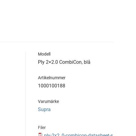
Modell
Ply 2×2.0 CombiCon, blå
Artikelnummer
1000100188
Varumärke
Supra
Filer
ply-2x2_0-combicon-datasheet-s