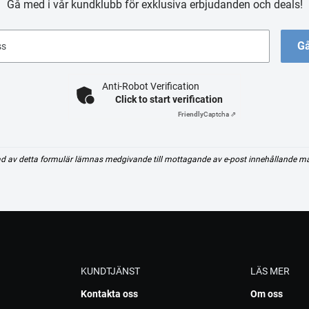
Gå med i vår kundklubb för exklusiva erbjudanden och deals!
Gå
ss
Anti-Robot Verification
Click to start verification
Friendly
Captcha ⇗
d av detta formulär lämnas medgivande till mottagande av e-post innehållande m
KUNDTJÄNST
LÄS MER
Kontakta oss
Om oss