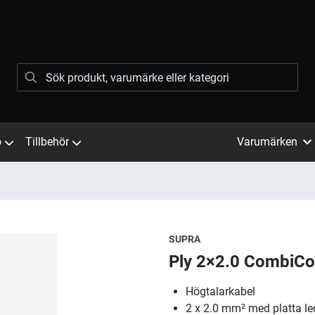
ö
Tillbehör
Varumärken
SUPRA
Ply 2×2.0 CombiCo
Högtalarkabel
2 x 2.0 mm² med platta le