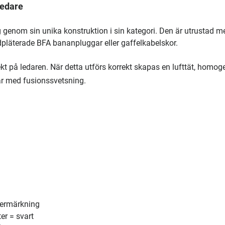
ledare
ig genom sin unika konstruktion i sin kategori. Den är utrustad m
pläterade BFA bananpluggar eller gaffelkabelskor.
t på ledaren. När detta utförs korrekt skapas en lufttät, homog
ar med fusionssvetsning.
termärkning
er = svart