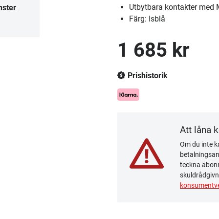
Utbytbara kontakter med
nster
Färg: Isblå
1 685 kr
Prishistorik
Att låna 
Om du inte ka
betalningsanm
teckna abonn
skuldrådgivn
konsumentve