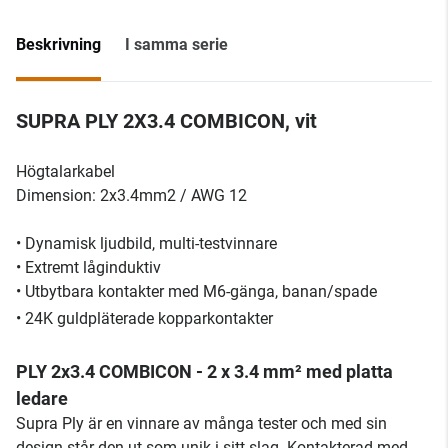
Beskrivning
I samma serie
SUPRA PLY 2X3.4 COMBICON, vit
Högtalarkabel
Dimension: 2x3.4mm2 / AWG 12
• Dynamisk ljudbild, multi-testvinnare
• Extremt låginduktiv
• Utbytbara kontakter med M6-gänga, banan/spade
• 24K guldpläterade kopparkontakter
PLY 2x3.4 COMBICON - 2 x 3.4 mm² med platta
ledare
Supra Ply är en vinnare av många tester och med sin
design står den ut som unik i sitt slag. Kontakterad med