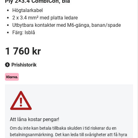
Ply 2×3.4 CombiCon, blå
Högtalarkabel
2 x 3.4 mm² med platta ledare
Utbytbara kontakter med M6-gänga, banan/spade
Färg: Isblå
1 760 kr
Prishistorik
Att låna kostar pengar!
Om du inte kan betala tillbaka skulden i tid riskerar du en
betalningsanmärkning. Det kan leda till svårigheter att få hyra