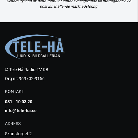
Genom ifyllnad av detta formulär lämnas medgivande till mottagande av e-
post innehållande marknadsföring.
© Tele-Hå Radio-TV KB
Org nr: 969702-9156
KONTAKT
031 - 10 03 20
info@tele-ha.se
ADRESS
Skanstorget 2