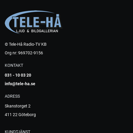
© Tele-Hå Radio-TV KB
Org nr: 969702-9156
KONTAKT
031 - 10 03 20
info@tele-ha.se
ADRESS
Skanstorget 2
411 22 Göteborg
KUNDTJÄNST