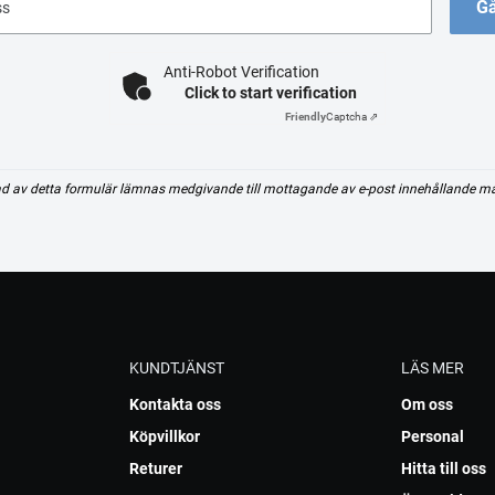
Gå
ss
Anti-Robot Verification
Click to start verification
Friendly
Captcha ⇗
d av detta formulär lämnas medgivande till mottagande av e-post innehållande m
KUNDTJÄNST
LÄS MER
Kontakta oss
Om oss
Köpvillkor
Personal
Returer
Hitta till oss