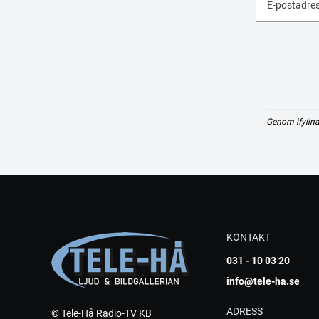
E-postadre
Genom ifyllna
KONTAKT
031 - 10 03 20
info@tele-ha.se
ADRESS
© Tele-Hå Radio-TV KB