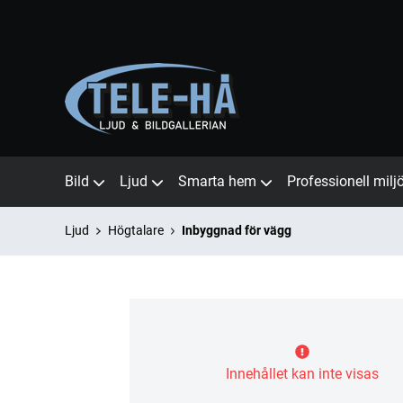
Bild
Ljud
Smarta hem
Professionell milj
Ljud
Högtalare
Inbyggnad för vägg
Innehållet kan inte visas