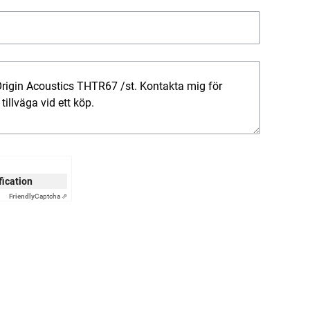
ification
Friendly
Captcha ⇗