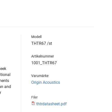
Modell
THTR67 /st
Artikelnummer
1001_THTR67
leek
itional
Varumärke
ments
Origin Acoustics
ean and
r
Filer
thtrdatasheet.pdf