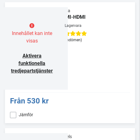
Supra
HDMI-HDMI
Lagervara
Innehållet kan inte
visas
(3 omdömen)
Aktivera
funktionella
tredjepartstjänster
Från
530 kr
Jämför
Vogels