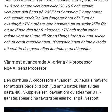
*Realtidsstreaming på mobila enheter stöds på Android OS
11.0 och senare versioner eller iOS 16.0 och senare
versioner, och finns på 2025 års Samsung TV-apparater
och senare modeller. Den fungerar bara när TV:n är
avstängd. *TV:n måste vara ansluten till en strömkälla för
att använda den här funktionen. *TV och mobil enhet
måste vara anslutna till SmartThings för att kunna skicka
och ta emot meddelanden. *Övervakningen är inte avsedd
att ersätta den personliga kontakten med husdjur.
Vår mest avancerade AI-drivna 4K-processor
NQ4 AI Gen3 Processor
Den kraftfulla AI-processorn använder 128 neurala nätverk
för att göra både bild och ljud ännu bättre. Njut av den
bästa 4K TV-upplevelsen, oavsett om du streamar OTT-
tjänster, spelar dina favoritspel eller kollar på livesport.